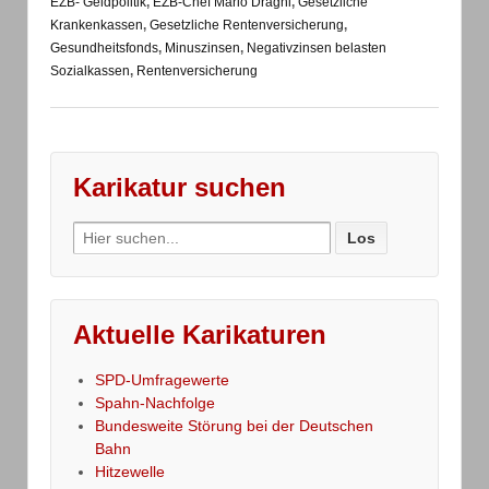
EZB- Geldpolitik
,
EZB-Chef Mario Draghi
,
Gesetzliche
Krankenkassen
,
Gesetzliche Rentenversicherung
,
Gesundheitsfonds
,
Minuszinsen
,
Negativzinsen belasten
Sozialkassen
,
Rentenversicherung
Karikatur suchen
Search
for:
Aktuelle Karikaturen
SPD-Umfragewerte
Spahn-Nachfolge
Bundesweite Störung bei der Deutschen
Bahn
Hitzewelle