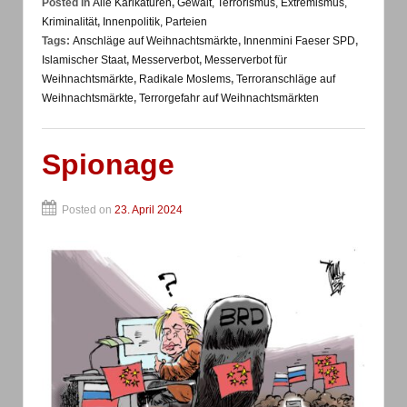
Posted in
Alle Karikaturen
,
Gewalt, Terrorismus, Extremismus,
Kriminalität
,
Innenpolitik, Parteien
Tags:
Anschläge auf Weihnachtsmärkte
,
Innenmini Faeser SPD
,
Islamischer Staat
,
Messerverbot
,
Messerverbot für
Weihnachtsmärkte
,
Radikale Moslems
,
Terroranschläge auf
Weihnachtsmärkte
,
Terrorgefahr auf Weihnachtsmärkten
Spionage
Posted on
23. April 2024