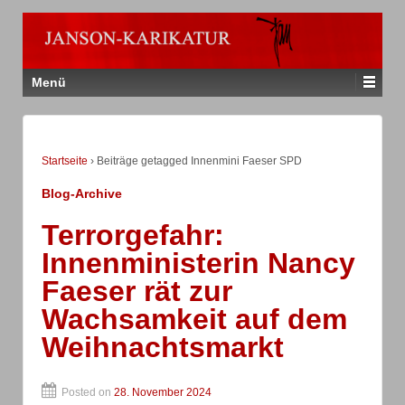
Menü
Startseite
›
Beiträge getagged Innenmini Faeser SPD
Blog-Archive
Terrorgefahr:
Innenministerin Nancy
Faeser rät zur
Wachsamkeit auf dem
Weihnachtsmarkt
Posted on
28. November 2024