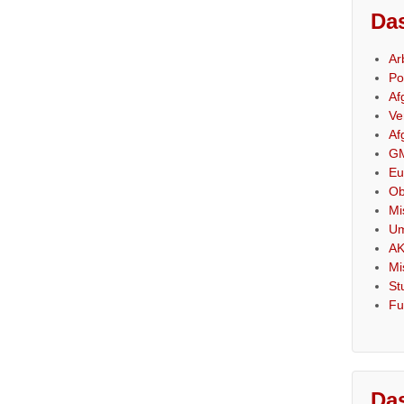
Das
Ar
Po
Af
Ve
Af
GM
Eu
Ob
Mi
Um
AK
Mi
St
Fu
Das