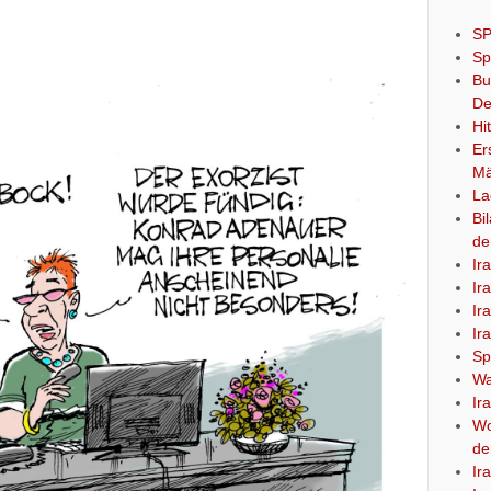
SP
Sp
Bu
De
Hi
Er
Mä
La
Bi
de
Ir
Ir
Ir
Ir
Sp
Wa
Ir
Wo
de
Ir