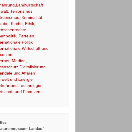
nährung,Landwirtschaft
walt, Terrorismus,
tremismus, Kriminalität
aube, Kirche, Ethik,
nschenrechte
nenpolitik, Parteien
ternationale Politik
ternationale Wirtschaft und
nanzen
ternet, Medien,
tenschutz,Digitalisierung
andale und Affären
welt und Energie
rkehr und Technologie
rtschaft und Finanzen
lles
katurenmuseum Landau"