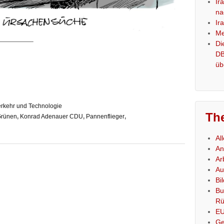
Ir
na
Ir
Me
————–
Di
DB
üb
rkehr und Technologie
Th
Grünen
,
Konrad Adenauer CDU
,
Pannenflieger
,
Al
An
Ar
Au
Bi
Bu
Rü
E
Ge