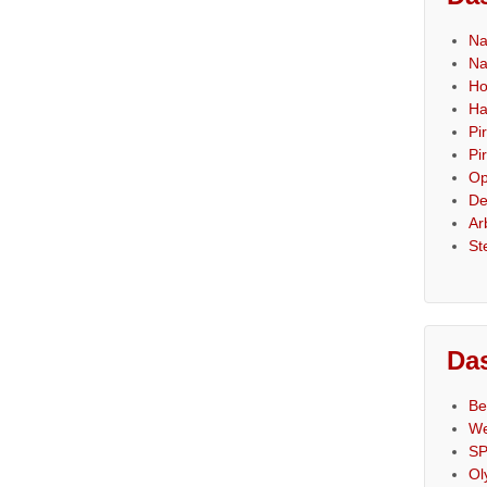
Na
Na
Ho
Ha
Pi
Pi
Op
De
Ar
St
Das
Be
We
SP
Ol