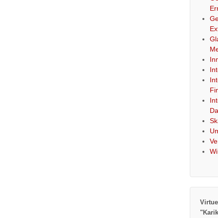
Er
Ge
Ex
Gl
Me
In
In
In
Fi
In
Da
Sk
Um
Ve
Wi
Virtue
"Kari