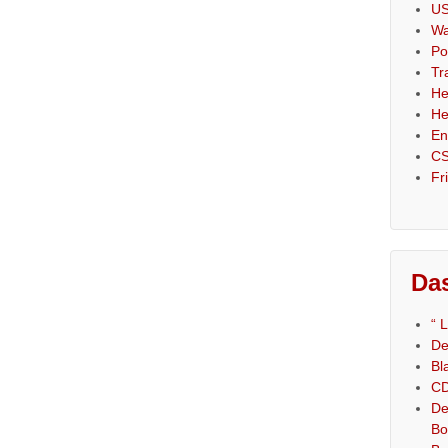
US
Wa
Po
Tr
He
He
En
CS
Fr
Das
“ 
De
Bl
CD
De
Bo