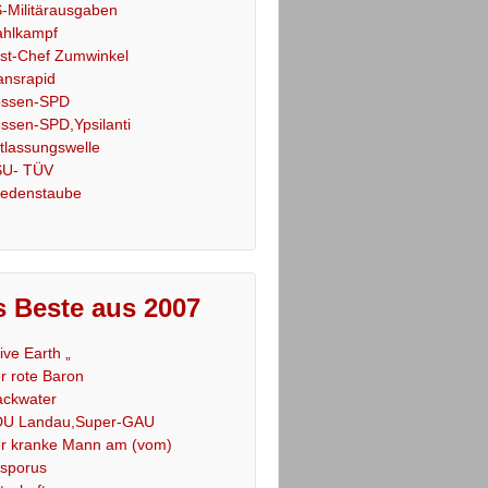
-Militärausgaben
hlkampf
st-Chef Zumwinkel
ansrapid
ssen-SPD
ssen-SPD,Ypsilanti
tlassungswelle
U- TÜV
iedenstaube
 Beste aus 2007
Live Earth „
r rote Baron
ackwater
U Landau,Super-GAU
r kranke Mann am (vom)
sporus