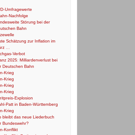
D-Umfragewerte
ahn-Nachfolge
ndesweite Störung bei der
utschen Bahn
tzewelle
ste Schätzung zur Inflation im
rz …
chgas-Verbot
lanz 2025: Milliardenverlust bei
r Deutschen Bahn
an-Krieg
an-Krieg
an-Krieg
an-Krieg
ritpreis-Explosion
hl-Patt in Baden-Württemberg
an-Krieg
 bleibt das neue Liederbuch
r Bundeswehr?
an-Konflikt