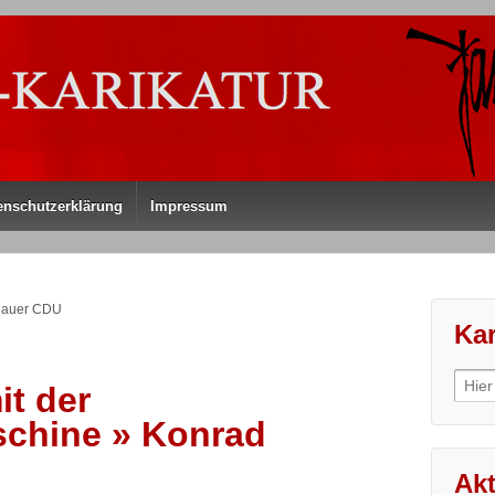
enschutzerklärung
Impressum
enauer CDU
Kar
Sear
it der
for:
chine » Konrad
Akt