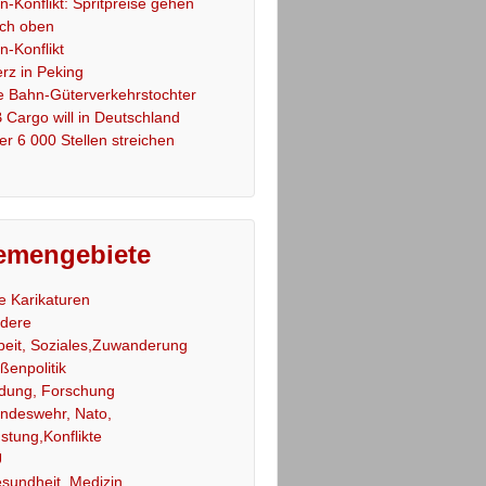
an-Konflikt: Spritpreise gehen
ch oben
an-Konflikt
rz in Peking
e Bahn-Güterverkehrstochter
 Cargo will in Deutschland
er 6 000 Stellen streichen
emengebiete
le Karikaturen
dere
beit, Soziales,Zuwanderung
ßenpolitik
ldung, Forschung
ndeswehr, Nato,
stung,Konflikte
U
sundheit, Medizin,