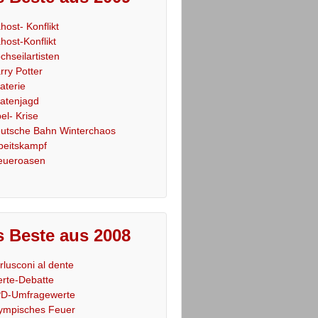
host- Konflikt
host-Konflikt
chseilartisten
rry Potter
raterie
ratenjagd
el- Krise
utsche Bahn Winterchaos
beitskampf
eueroasen
 Beste aus 2008
rlusconi al dente
rte-Debatte
D-Umfragewerte
ympisches Feuer