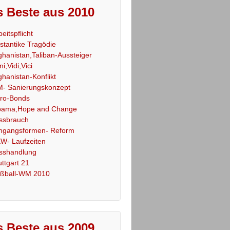
 Beste aus 2010
beitspflicht
stantike Tragödie
ghanistan,Taliban-Aussteiger
ni,Vidi,Vici
ghanistan-Konflikt
- Sanierungskonzept
ro-Bonds
ama,Hope and Change
ssbrauch
gangsformen- Reform
W- Laufzeiten
sshandlung
uttgart 21
ßball-WM 2010
 Beste aus 2009