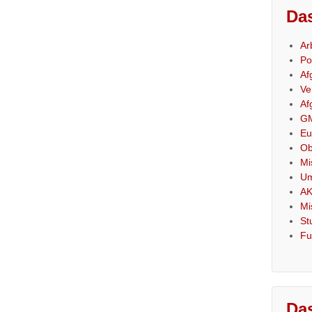
Das
Ar
Po
Af
Ve
Af
GM
Eu
Ob
Mi
Um
AK
Mi
St
Fu
Das