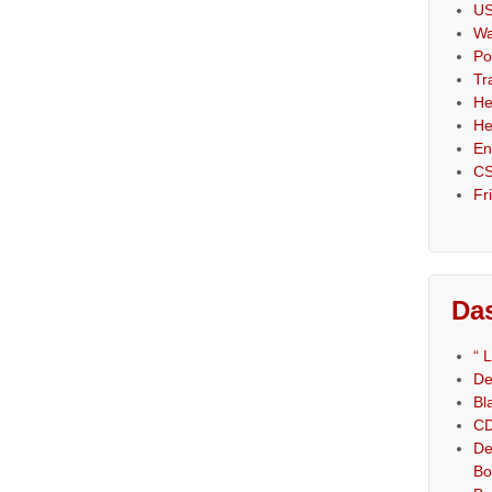
US
Wa
Po
Tr
He
He
En
CS
Fr
Das
“ 
De
Bl
CD
De
Bo