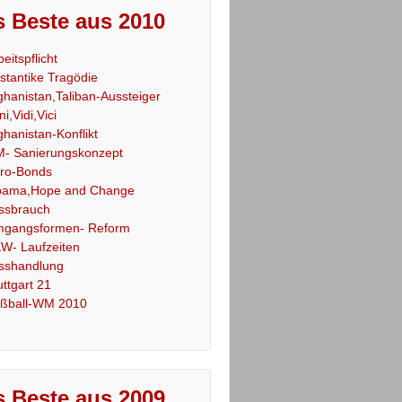
 Beste aus 2010
beitspflicht
stantike Tragödie
ghanistan,Taliban-Aussteiger
ni,Vidi,Vici
ghanistan-Konflikt
- Sanierungskonzept
ro-Bonds
ama,Hope and Change
ssbrauch
gangsformen- Reform
W- Laufzeiten
sshandlung
uttgart 21
ßball-WM 2010
 Beste aus 2009