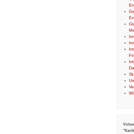
Er
Ge
Ex
Gl
Me
In
In
In
Fi
In
Da
Sk
Um
Ve
Wi
Virtue
"Kari