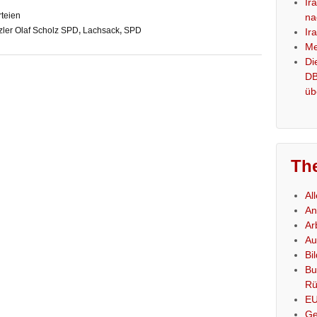
Ir
rteien
na
ler Olaf Scholz SPD
,
Lachsack
,
SPD
Ir
Me
Di
DB
üb
Th
Al
An
Ar
Au
Bi
Bu
Rü
E
Ge