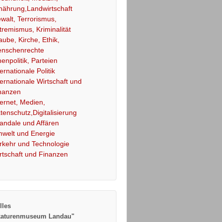
nährung,Landwirtschaft
walt, Terrorismus,
tremismus, Kriminalität
aube, Kirche, Ethik,
nschenrechte
nenpolitik, Parteien
ternationale Politik
ternationale Wirtschaft und
nanzen
ternet, Medien,
tenschutz,Digitalisierung
andale und Affären
welt und Energie
rkehr und Technologie
rtschaft und Finanzen
lles
katurenmuseum Landau"