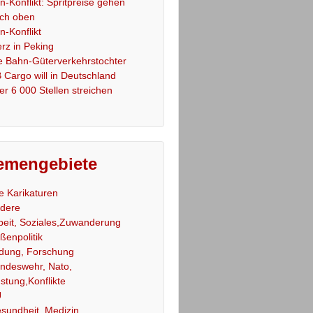
an-Konflikt: Spritpreise gehen
ch oben
an-Konflikt
rz in Peking
e Bahn-Güterverkehrstochter
 Cargo will in Deutschland
er 6 000 Stellen streichen
emengebiete
le Karikaturen
dere
beit, Soziales,Zuwanderung
ßenpolitik
ldung, Forschung
ndeswehr, Nato,
stung,Konflikte
U
sundheit, Medizin,