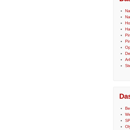
Na
Na
Ho
Ha
Pi
Pi
Op
De
Ar
St
Das
Be
We
SP
Ol