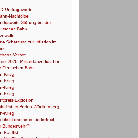
D-Umfragewerte
ahn-Nachfolge
ndesweite Störung bei der
utschen Bahn
tzewelle
ste Schätzung zur Inflation im
rz …
chgas-Verbot
lanz 2025: Milliardenverlust bei
r Deutschen Bahn
an-Krieg
an-Krieg
an-Krieg
an-Krieg
ritpreis-Explosion
hl-Patt in Baden-Württemberg
an-Krieg
 bleibt das neue Liederbuch
r Bundeswehr?
an-Konflikt