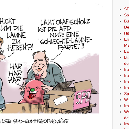
SP
Sp
Bu
De
Hi
Er
Mä
La
Bi
de
Ir
Ir
Ir
Ir
Sp
Wa
Ir
Wo
de
Ir