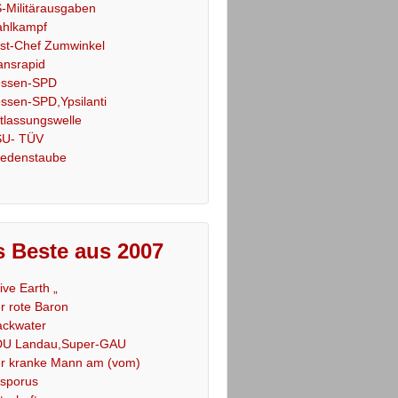
-Militärausgaben
hlkampf
st-Chef Zumwinkel
ansrapid
ssen-SPD
ssen-SPD,Ypsilanti
tlassungswelle
U- TÜV
iedenstaube
 Beste aus 2007
Live Earth „
r rote Baron
ackwater
U Landau,Super-GAU
r kranke Mann am (vom)
sporus