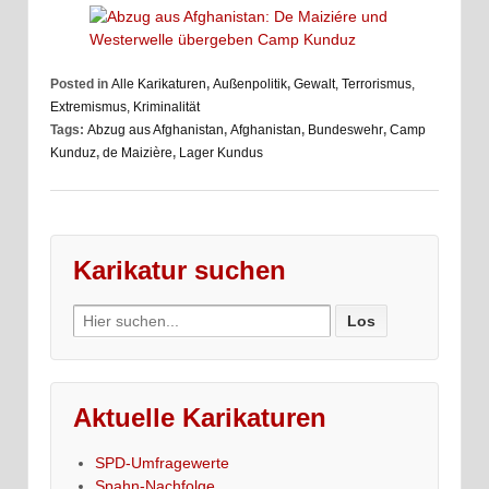
Posted in
Alle Karikaturen
,
Außenpolitik
,
Gewalt, Terrorismus,
Extremismus, Kriminalität
Tags:
Abzug aus Afghanistan
,
Afghanistan
,
Bundeswehr
,
Camp
Kunduz
,
de Maizière
,
Lager Kundus
Karikatur suchen
Search
for:
Aktuelle Karikaturen
SPD-Umfragewerte
Spahn-Nachfolge