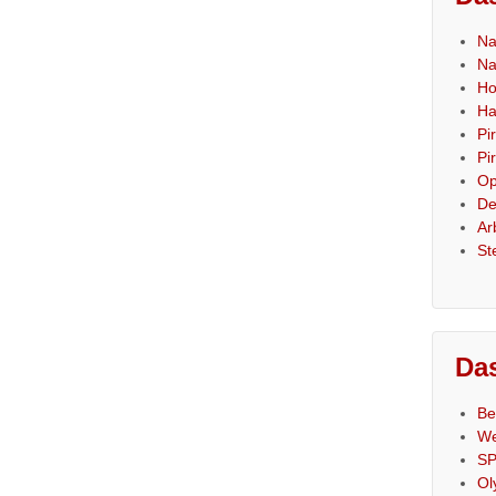
Na
Na
Ho
Ha
Pi
Pi
Op
De
Ar
St
Das
Be
We
SP
Ol