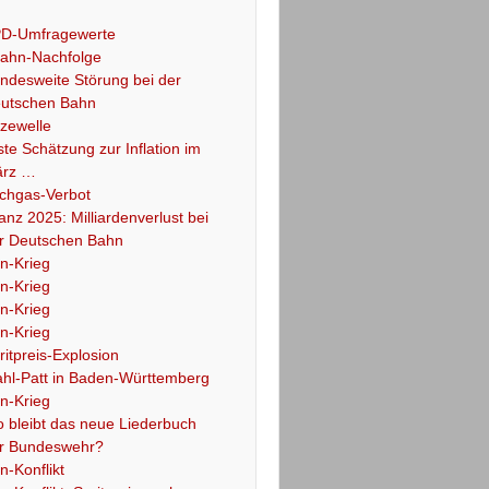
D-Umfragewerte
ahn-Nachfolge
ndesweite Störung bei der
utschen Bahn
tzewelle
ste Schätzung zur Inflation im
rz …
chgas-Verbot
lanz 2025: Milliardenverlust bei
r Deutschen Bahn
an-Krieg
an-Krieg
an-Krieg
an-Krieg
ritpreis-Explosion
hl-Patt in Baden-Württemberg
an-Krieg
 bleibt das neue Liederbuch
r Bundeswehr?
an-Konflikt