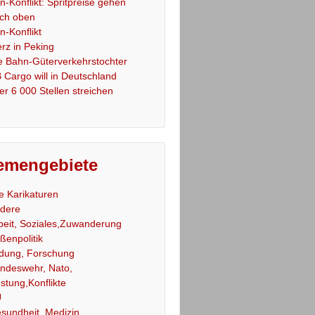
an-Konflikt: Spritpreise gehen
ch oben
an-Konflikt
rz in Peking
e Bahn-Güterverkehrstochter
 Cargo will in Deutschland
er 6 000 Stellen streichen
emengebiete
le Karikaturen
dere
beit, Soziales,Zuwanderung
ßenpolitik
ldung, Forschung
ndeswehr, Nato,
stung,Konflikte
U
sundheit, Medizin,