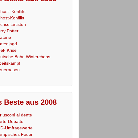
host- Konflikt
host-Konflikt
chseilartisten
rry Potter
raterie
ratenjagd
el- Krise
utsche Bahn Winterchaos
beitskampf
eueroasen
 Beste aus 2008
rlusconi al dente
rte-Debatte
D-Umfragewerte
ympisches Feuer