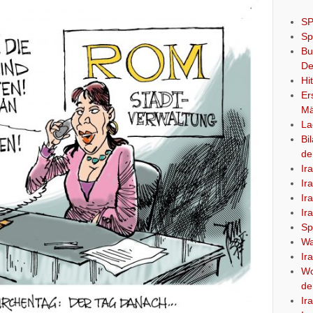
SP
Sp
Bu
De
Hi
Er
Mä
La
Bi
de
Ir
Ir
Ir
Ir
Sp
Wa
Ir
Wo
de
Ir