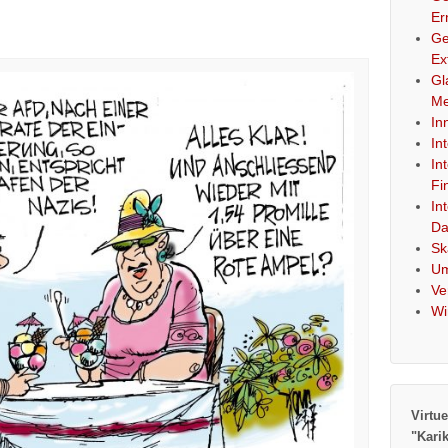
Er
Ge
Ex
Gl
Me
In
In
In
Fi
In
Da
Sk
Um
Ve
Wi
Virtue
"Kari