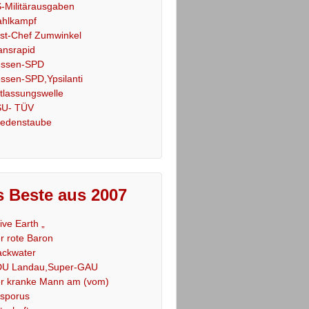
-Militärausgaben
hlkampf
st-Chef Zumwinkel
ansrapid
ssen-SPD
ssen-SPD,Ypsilanti
tlassungswelle
U- TÜV
iedenstaube
 Beste aus 2007
Live Earth „
r rote Baron
ackwater
U Landau,Super-GAU
r kranke Mann am (vom)
sporus