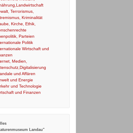
nährung,Landwirtschaft
walt, Terrorismus,
tremismus, Kriminalität
aube, Kirche, Ethik,
nschenrechte
nenpolitik, Parteien
ternationale Politik
ternationale Wirtschaft und
nanzen
ternet, Medien,
tenschutz,Digitalisierung
andale und Affären
welt und Energie
rkehr und Technologie
rtschaft und Finanzen
lles
katurenmuseum Landau"