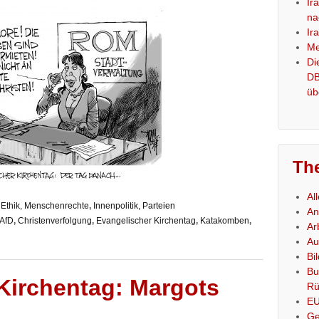
Ir
na
Ir
Me
Di
DB
üb
Th
Al
 Ethik, Menschenrechte
,
Innenpolitik, Parteien
An
 AfD
,
Christenverfolgung
,
Evangelischer Kirchentag
,
Katakomben
,
Ar
Au
Bi
Bu
Kirchentag: Margots
Rü
E
Ge