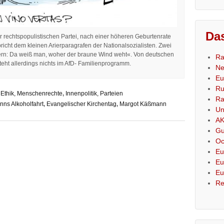
Das
rechtspopulistischen Partei, nach einer höheren Geburtenrate
icht dem kleinen Arierparagrafen der Nationalsozialisten. Zwei
tern: Da weiß man, woher der braune Wind weht«. Von deutschen
Ra
teht allerdings nichts im AfD- Familienprogramm.
Ne
Eu
Ru
 Ethik, Menschenrechte
,
Innenpolitik, Parteien
Ra
nns Alkoholfahrt
,
Evangelischer Kirchentag
,
Margot Käßmann
Un
AK
Gu
Oc
Eu
Eu
Eu
Re