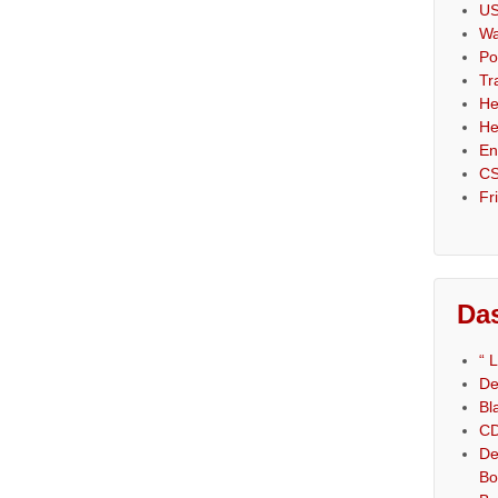
US
Wa
Po
Tr
He
He
En
CS
Fr
Das
“ 
De
Bl
CD
De
Bo