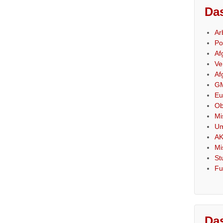
Das
Ar
Po
Af
Ve
Af
GM
Eu
Ob
Mi
Um
AK
Mi
St
Fu
Das