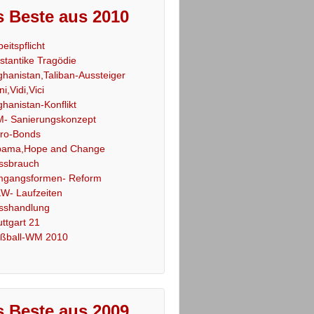
 Beste aus 2010
beitspflicht
stantike Tragödie
ghanistan,Taliban-Aussteiger
ni,Vidi,Vici
ghanistan-Konflikt
- Sanierungskonzept
ro-Bonds
ama,Hope and Change
ssbrauch
gangsformen- Reform
W- Laufzeiten
sshandlung
uttgart 21
ßball-WM 2010
 Beste aus 2009