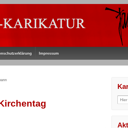
enschutzerklärung
Impressum
mann
Kar
Sear
Kirchentag
for:
Akt