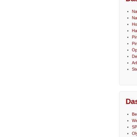
Na
Na
Ho
Ha
Pi
Pi
Op
De
Ar
St
Das
Be
We
SP
Ol