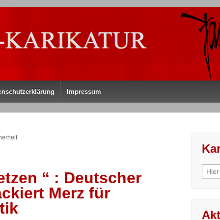
enschutzerklärung
Impressum
herheit
Kar
Sear
etzen “ : Deutscher
for:
ackiert Merz für
tik
Akt