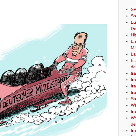
SP
Sp
Bu
De
Hi
Er
Mä
La
Bi
de
Ir
Ir
Ir
Ir
Sp
Wa
Ir
Wo
de
Ir