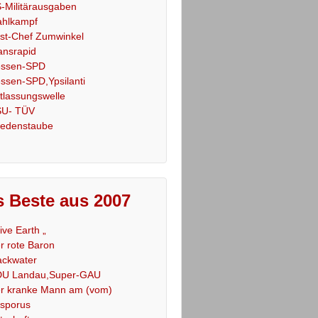
-Militärausgaben
hlkampf
st-Chef Zumwinkel
ansrapid
ssen-SPD
ssen-SPD,Ypsilanti
tlassungswelle
U- TÜV
iedenstaube
 Beste aus 2007
Live Earth „
r rote Baron
ackwater
U Landau,Super-GAU
r kranke Mann am (vom)
sporus