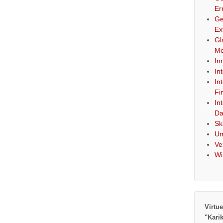
Er
Ge
Ex
Gl
Me
In
In
In
Fi
In
Da
Sk
Um
Ve
Wi
Virtue
"Kari