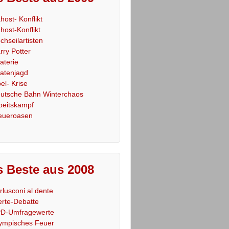
host- Konflikt
host-Konflikt
chseilartisten
rry Potter
raterie
ratenjagd
el- Krise
utsche Bahn Winterchaos
beitskampf
eueroasen
 Beste aus 2008
rlusconi al dente
rte-Debatte
D-Umfragewerte
ympisches Feuer