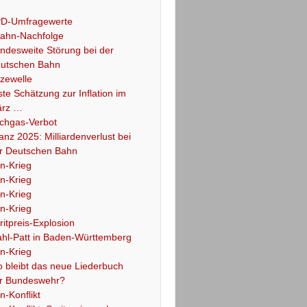
D-Umfragewerte
ahn-Nachfolge
ndesweite Störung bei der
utschen Bahn
tzewelle
ste Schätzung zur Inflation im
rz …
chgas-Verbot
lanz 2025: Milliardenverlust bei
r Deutschen Bahn
an-Krieg
an-Krieg
an-Krieg
an-Krieg
ritpreis-Explosion
hl-Patt in Baden-Württemberg
an-Krieg
 bleibt das neue Liederbuch
r Bundeswehr?
an-Konflikt