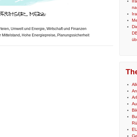
Ir
na
Ir
Me
Di
rteien
,
Umwelt und Energie
,
Wirtschaft und Finanzen
DB
 Mittelstand
,
Hohe Energiepreise
,
Planungssicherheit
üb
Th
Al
An
Ar
Au
Bi
Bu
Rü
E
Ge