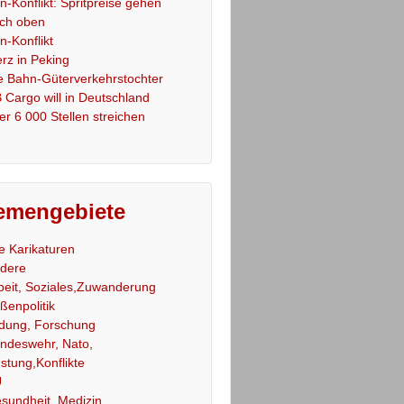
an-Konflikt: Spritpreise gehen
ch oben
an-Konflikt
rz in Peking
e Bahn-Güterverkehrstochter
 Cargo will in Deutschland
er 6 000 Stellen streichen
emengebiete
le Karikaturen
dere
beit, Soziales,Zuwanderung
ßenpolitik
ldung, Forschung
ndeswehr, Nato,
stung,Konflikte
U
sundheit, Medizin,