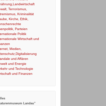
nährung,Landwirtschaft
walt, Terrorismus,
tremismus, Kriminalität
aube, Kirche, Ethik,
nschenrechte
nenpolitik, Parteien
ternationale Politik
ternationale Wirtschaft und
nanzen
ternet, Medien,
tenschutz,Digitalisierung
andale und Affären
welt und Energie
rkehr und Technologie
rtschaft und Finanzen
lles
katurenmuseum Landau"