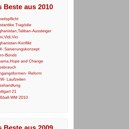
 Beste aus 2010
beitspflicht
stantike Tragödie
ghanistan,Taliban-Aussteiger
ni,Vidi,Vici
ghanistan-Konflikt
- Sanierungskonzept
ro-Bonds
ama,Hope and Change
ssbrauch
gangsformen- Reform
W- Laufzeiten
sshandlung
uttgart 21
ßball-WM 2010
 Beste aus 2009