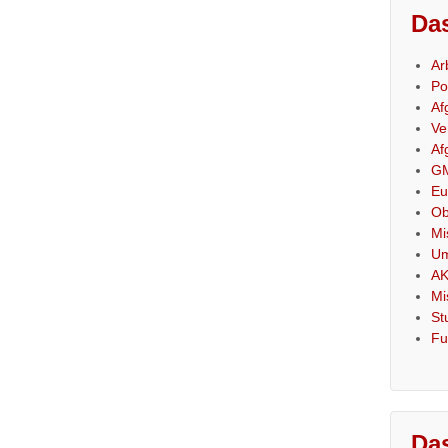
Das
Ar
Po
Af
Ve
Af
GM
Eu
Ob
Mi
Um
AK
Mi
St
Fu
Das