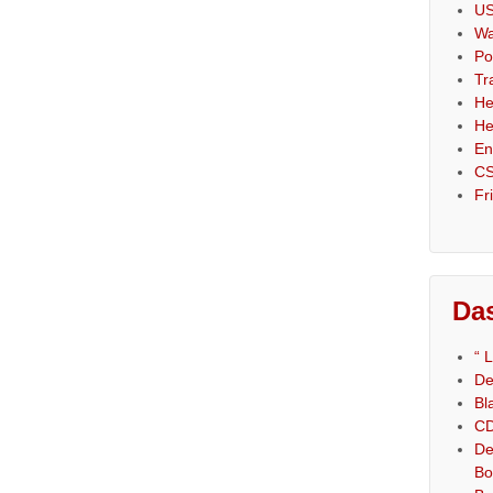
US
Wa
Po
Tr
He
He
En
CS
Fr
Das
“ 
De
Bl
CD
De
Bo