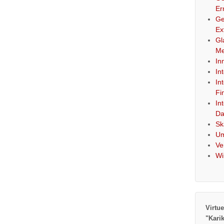
Er
Ge
Ex
Gl
Me
In
In
In
Fi
In
Da
Sk
Um
Ve
Wi
Virtue
"Kari