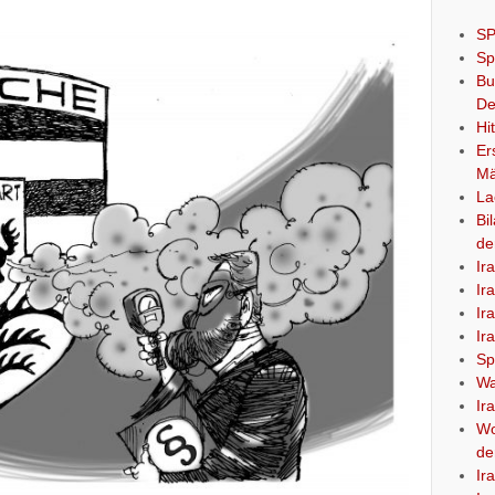
SP
Sp
Bu
De
Hi
Er
Mä
La
Bi
de
Ir
Ir
Ir
Ir
Sp
Wa
Ir
Wo
de
Ir