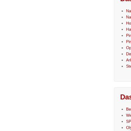
Na
Na
Ho
Ha
Pi
Pi
Op
De
Ar
St
Das
Be
We
SP
Ol