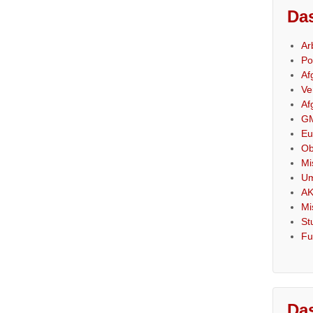
Das
Ar
Po
Af
Ve
Af
GM
Eu
Ob
Mi
Um
AK
Mi
St
Fu
Das