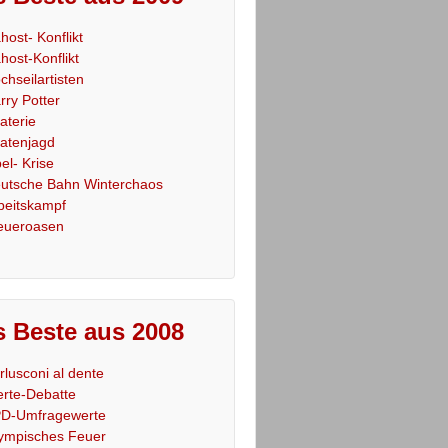
host- Konflikt
host-Konflikt
chseilartisten
rry Potter
raterie
ratenjagd
el- Krise
utsche Bahn Winterchaos
beitskampf
eueroasen
 Beste aus 2008
rlusconi al dente
rte-Debatte
D-Umfragewerte
ympisches Feuer