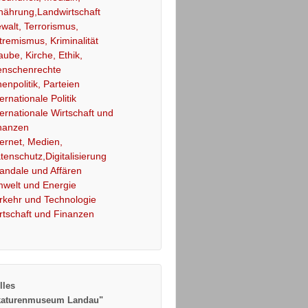
nährung,Landwirtschaft
walt, Terrorismus,
tremismus, Kriminalität
aube, Kirche, Ethik,
nschenrechte
nenpolitik, Parteien
ternationale Politik
ternationale Wirtschaft und
nanzen
ternet, Medien,
tenschutz,Digitalisierung
andale und Affären
welt und Energie
rkehr und Technologie
rtschaft und Finanzen
lles
katurenmuseum Landau"