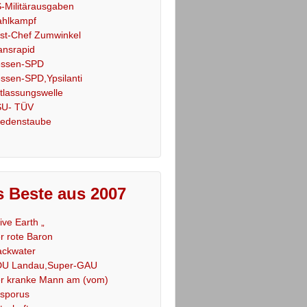
-Militärausgaben
hlkampf
st-Chef Zumwinkel
ansrapid
ssen-SPD
ssen-SPD,Ypsilanti
tlassungswelle
U- TÜV
iedenstaube
 Beste aus 2007
Live Earth „
r rote Baron
ackwater
U Landau,Super-GAU
r kranke Mann am (vom)
sporus