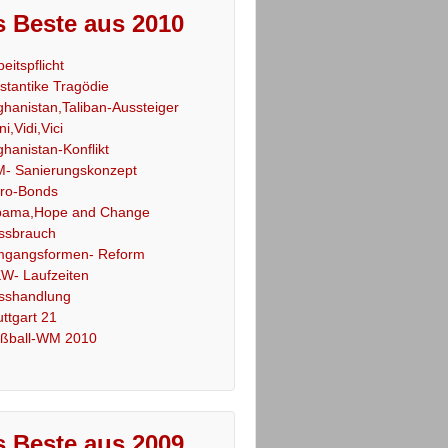
 Beste aus 2010
beitspflicht
stantike Tragödie
ghanistan,Taliban-Aussteiger
ni,Vidi,Vici
ghanistan-Konflikt
- Sanierungskonzept
ro-Bonds
ama,Hope and Change
ssbrauch
gangsformen- Reform
W- Laufzeiten
sshandlung
uttgart 21
ßball-WM 2010
 Beste aus 2009