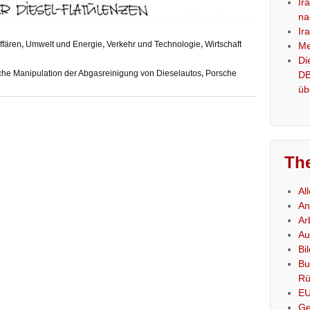
Ir
na
Ir
ffären
,
Umwelt und Energie
,
Verkehr und Technologie
,
Wirtschaft
Me
Di
che Manipulation der Abgasreinigung von Dieselautos
,
Porsche
DB
üb
Th
Al
An
Ar
Au
Bi
Bu
Rü
E
Ge