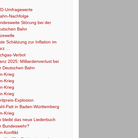
D-Umfragewerte
ahn-Nachfolge
ndesweite Störung bei der
utschen Bahn
tzewelle
ste Schätzung zur Inflation im
rz …
chgas-Verbot
lanz 2025: Milliardenverlust bei
r Deutschen Bahn
an-Krieg
an-Krieg
an-Krieg
an-Krieg
ritpreis-Explosion
hl-Patt in Baden-Württemberg
an-Krieg
 bleibt das neue Liederbuch
r Bundeswehr?
an-Konflikt