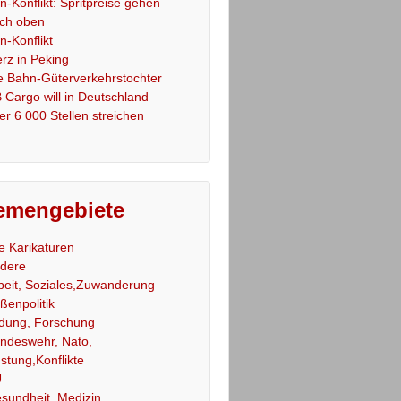
an-Konflikt: Spritpreise gehen
ch oben
an-Konflikt
rz in Peking
e Bahn-Güterverkehrstochter
 Cargo will in Deutschland
er 6 000 Stellen streichen
emengebiete
le Karikaturen
dere
beit, Soziales,Zuwanderung
ßenpolitik
ldung, Forschung
ndeswehr, Nato,
stung,Konflikte
U
sundheit, Medizin,