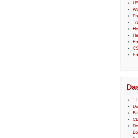
US
Wa
Po
Tr
He
He
En
CS
Fr
Das
“ 
De
Bl
CD
De
Bo