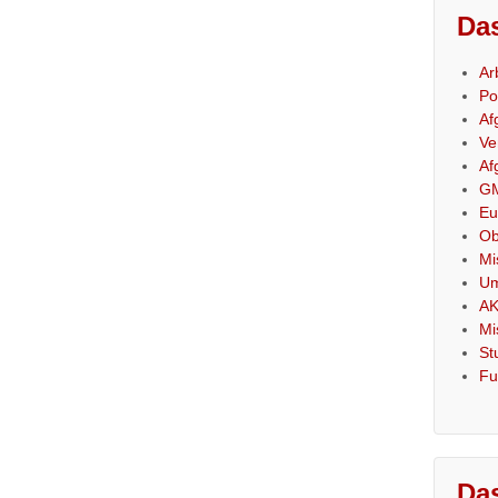
Das
Ar
Po
Af
Ve
Af
GM
Eu
Ob
Mi
Um
AK
Mi
St
Fu
Das