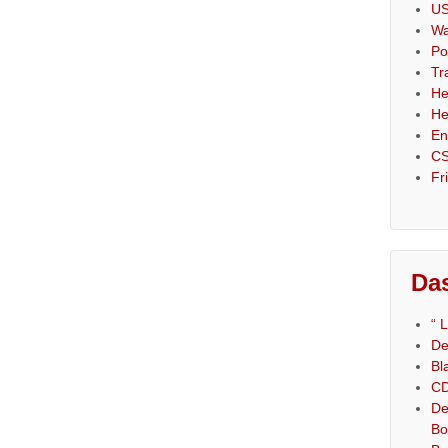
US
Wa
Po
Tr
He
He
En
CS
Fr
Das
“ 
De
Bl
CD
De
Bo