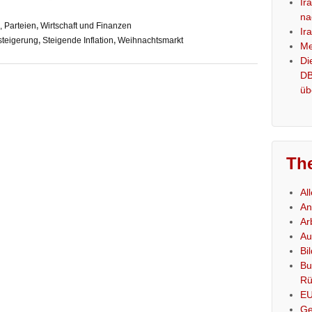
Ir
na
, Parteien
,
Wirtschaft und Finanzen
Ir
steigerung
,
Steigende Inflation
,
Weihnachtsmarkt
Me
Di
DB
üb
Th
Al
An
Ar
Au
Bi
Bu
Rü
E
Ge