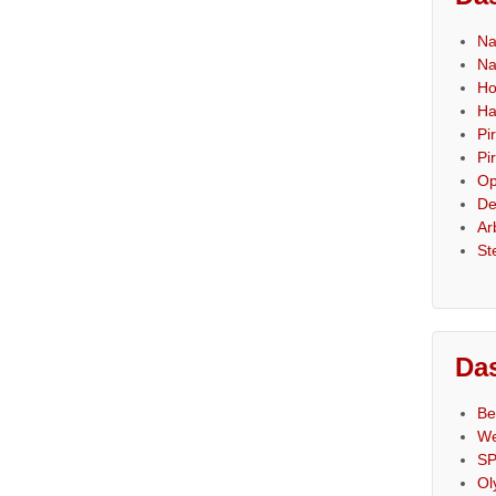
Na
Na
Ho
Ha
Pi
Pi
Op
De
Ar
St
Das
Be
We
SP
Ol