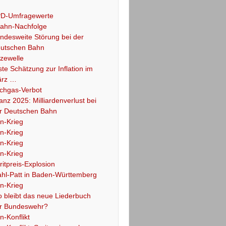
D-Umfragewerte
ahn-Nachfolge
ndesweite Störung bei der
utschen Bahn
tzewelle
ste Schätzung zur Inflation im
rz …
chgas-Verbot
lanz 2025: Milliardenverlust bei
r Deutschen Bahn
an-Krieg
an-Krieg
an-Krieg
an-Krieg
ritpreis-Explosion
hl-Patt in Baden-Württemberg
an-Krieg
 bleibt das neue Liederbuch
r Bundeswehr?
an-Konflikt