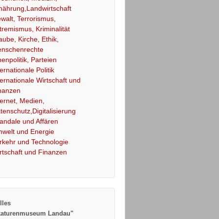
nährung,Landwirtschaft
walt, Terrorismus,
tremismus, Kriminalität
aube, Kirche, Ethik,
nschenrechte
nenpolitik, Parteien
ternationale Politik
ternationale Wirtschaft und
nanzen
ternet, Medien,
tenschutz,Digitalisierung
andale und Affären
welt und Energie
rkehr und Technologie
rtschaft und Finanzen
lles
katurenmuseum Landau"