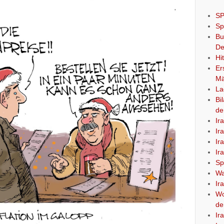
SP
Sp
Bu
De
Hi
Er
Mä
La
Bi
de
Ir
Ir
Ir
Ir
Sp
Wa
Ir
Wo
de
Ir