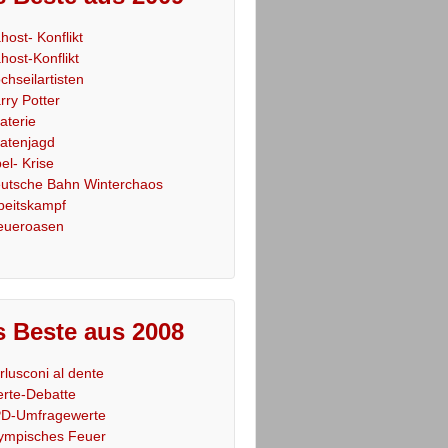
host- Konflikt
host-Konflikt
chseilartisten
rry Potter
raterie
ratenjagd
el- Krise
utsche Bahn Winterchaos
beitskampf
eueroasen
 Beste aus 2008
rlusconi al dente
rte-Debatte
D-Umfragewerte
ympisches Feuer