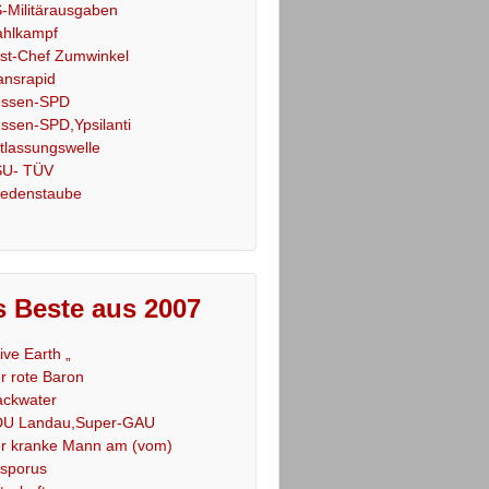
-Militärausgaben
hlkampf
st-Chef Zumwinkel
ansrapid
ssen-SPD
ssen-SPD,Ypsilanti
tlassungswelle
U- TÜV
iedenstaube
 Beste aus 2007
Live Earth „
r rote Baron
ackwater
U Landau,Super-GAU
r kranke Mann am (vom)
sporus