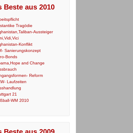
 Beste aus 2010
beitspflicht
stantike Tragödie
ghanistan,Taliban-Aussteiger
ni,Vidi,Vici
ghanistan-Konflikt
- Sanierungskonzept
ro-Bonds
ama,Hope and Change
ssbrauch
gangsformen- Reform
W- Laufzeiten
sshandlung
uttgart 21
ßball-WM 2010
 Beste aus 2009