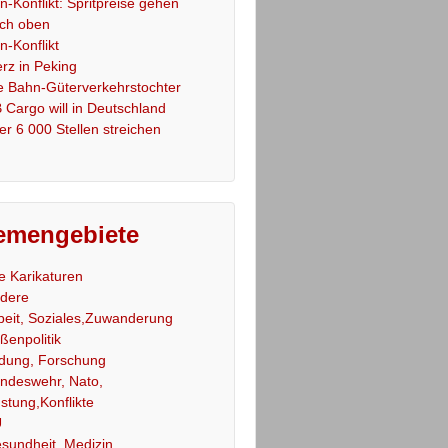
an-Konflikt: Spritpreise gehen
ch oben
an-Konflikt
rz in Peking
e Bahn-Güterverkehrstochter
 Cargo will in Deutschland
er 6 000 Stellen streichen
emengebiete
le Karikaturen
dere
beit, Soziales,Zuwanderung
ßenpolitik
ldung, Forschung
ndeswehr, Nato,
stung,Konflikte
U
sundheit, Medizin,