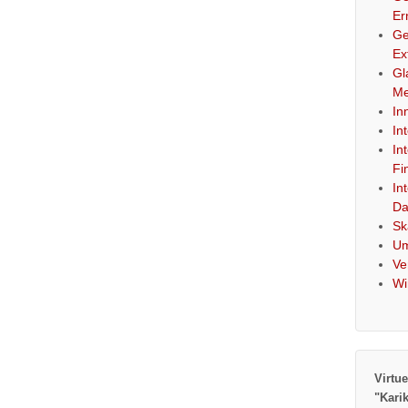
Er
Ge
Ex
Gl
Me
In
In
In
Fi
In
Da
Sk
Um
Ve
Wi
Virtue
"Kari