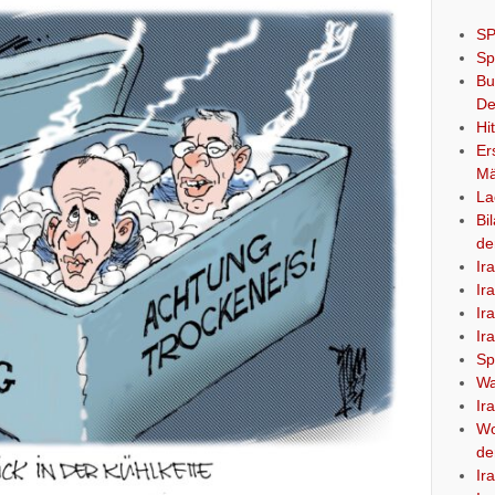
SP
Sp
Bu
De
Hi
Er
Mä
La
Bi
de
Ir
Ir
Ir
Ir
Sp
Wa
Ir
Wo
de
Ir