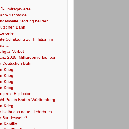
D-Umfragewerte
ahn-Nachfolge
ndesweite Störung bei der
utschen Bahn
tzewelle
ste Schätzung zur Inflation im
rz …
chgas-Verbot
lanz 2025: Milliardenverlust bei
r Deutschen Bahn
an-Krieg
an-Krieg
an-Krieg
an-Krieg
ritpreis-Explosion
hl-Patt in Baden-Württemberg
an-Krieg
 bleibt das neue Liederbuch
r Bundeswehr?
an-Konflikt