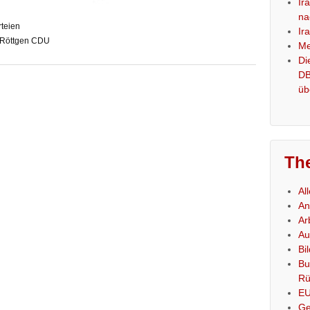
Ir
na
rteien
Ir
Röttgen CDU
Me
Di
DB
üb
Th
Al
An
Ar
Au
Bi
Bu
Rü
E
Ge