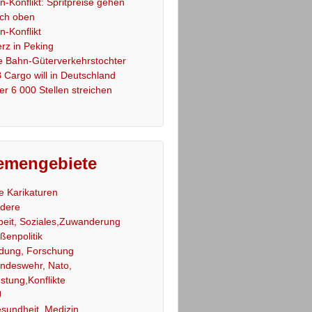
an-Konflikt: Spritpreise gehen
ch oben
an-Konflikt
rz in Peking
e Bahn-Güterverkehrstochter
 Cargo will in Deutschland
er 6 000 Stellen streichen
emengebiete
le Karikaturen
dere
beit, Soziales,Zuwanderung
ßenpolitik
ldung, Forschung
ndeswehr, Nato,
stung,Konflikte
U
sundheit, Medizin,