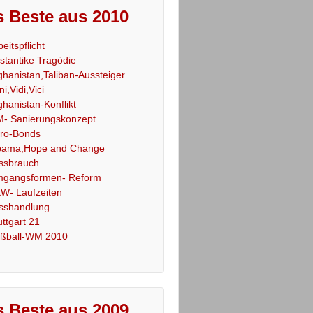
 Beste aus 2010
beitspflicht
stantike Tragödie
ghanistan,Taliban-Aussteiger
ni,Vidi,Vici
ghanistan-Konflikt
- Sanierungskonzept
ro-Bonds
ama,Hope and Change
ssbrauch
gangsformen- Reform
W- Laufzeiten
sshandlung
uttgart 21
ßball-WM 2010
 Beste aus 2009