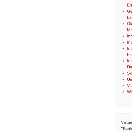
Er
Ge
Ex
Gl
Me
In
In
In
Fi
In
Da
Sk
Um
Ve
Wi
Virtue
"Kari