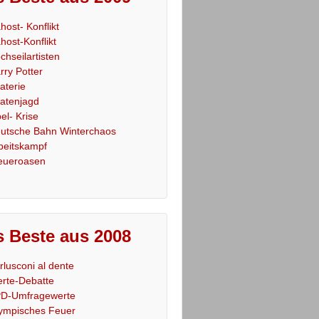
host- Konflikt
host-Konflikt
chseilartisten
rry Potter
raterie
ratenjagd
el- Krise
utsche Bahn Winterchaos
beitskampf
eueroasen
 Beste aus 2008
rlusconi al dente
rte-Debatte
D-Umfragewerte
ympisches Feuer