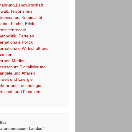
nährung,Landwirtschaft
walt, Terrorismus,
tremismus, Kriminalität
aube, Kirche, Ethik,
nschenrechte
nenpolitik, Parteien
ternationale Politik
ternationale Wirtschaft und
nanzen
ternet, Medien,
tenschutz,Digitalisierung
andale und Affären
welt und Energie
rkehr und Technologie
rtschaft und Finanzen
lles
katurenmuseum Landau"