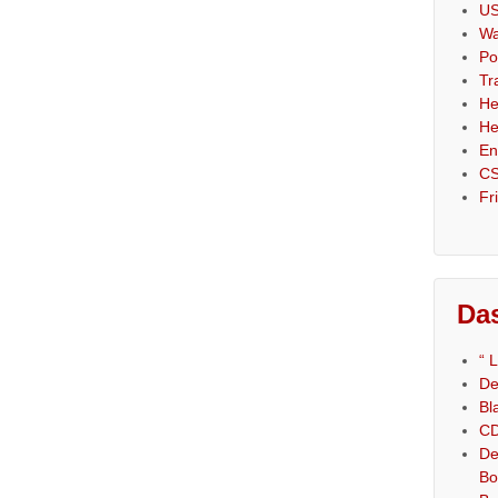
US
Wa
Po
Tr
He
He
En
CS
Fr
Das
“ 
De
Bl
CD
De
Bo