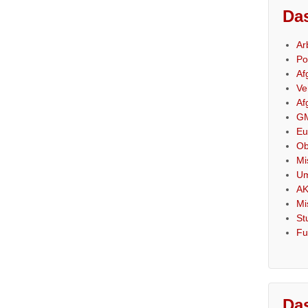
Das
Ar
Po
Af
Ve
Af
GM
Eu
Ob
Mi
Um
AK
Mi
St
Fu
Das