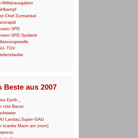
-Militärausgaben
hlkampf
st-Chef Zumwinkel
ansrapid
ssen-SPD
ssen-SPD,Ypsilanti
tlassungswelle
U- TÜV
iedenstaube
 Beste aus 2007
Live Earth „
r rote Baron
ackwater
U Landau,Super-GAU
r kranke Mann am (vom)
sporus