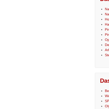
Na
Na
Ho
Ha
Pi
Pi
Op
De
Ar
St
Das
Be
We
SP
Ol