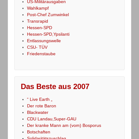
US-Militärausgaben
Wahlkampf
Post-Chef Zumwinkel
Transrapid
Hessen-SPD
Hessen-SPD,Ypsilanti
Entlassungswelle
CSU- TÜV
Friedenstaube
Das Beste aus 2007
“ Live Earth „
Der rote Baron
Blackwater
CDU Landau,Super-GAU
Der kranke Mann am (vom) Bosporus
Botschaften
Solidaritätszuschlag