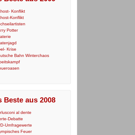
host- Konflikt
host-Konflikt
chseilartisten
rry Potter
raterie
ratenjagd
el- Krise
utsche Bahn Winterchaos
beitskampf
eueroasen
 Beste aus 2008
rlusconi al dente
rte-Debatte
D-Umfragewerte
ympisches Feuer