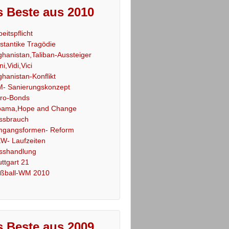
 Beste aus 2010
beitspflicht
stantike Tragödie
ghanistan,Taliban-Aussteiger
ni,Vidi,Vici
ghanistan-Konflikt
- Sanierungskonzept
ro-Bonds
ama,Hope and Change
ssbrauch
gangsformen- Reform
W- Laufzeiten
sshandlung
uttgart 21
ßball-WM 2010
 Beste aus 2009