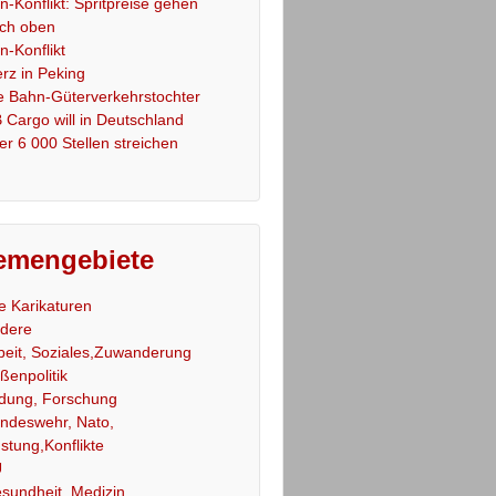
an-Konflikt: Spritpreise gehen
ch oben
an-Konflikt
rz in Peking
e Bahn-Güterverkehrstochter
 Cargo will in Deutschland
er 6 000 Stellen streichen
emengebiete
le Karikaturen
dere
beit, Soziales,Zuwanderung
ßenpolitik
ldung, Forschung
ndeswehr, Nato,
stung,Konflikte
U
sundheit, Medizin,