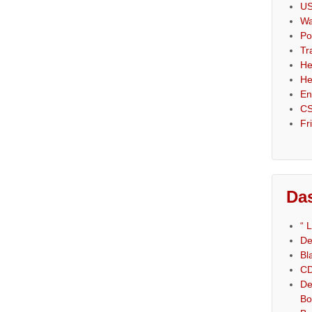
US
Wa
Po
Tr
He
He
En
CS
Fr
Das
“ 
De
Bl
CD
De
Bo