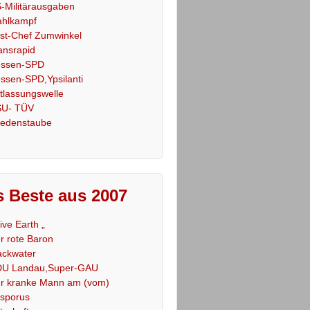
-Militärausgaben
hlkampf
st-Chef Zumwinkel
ansrapid
ssen-SPD
ssen-SPD,Ypsilanti
tlassungswelle
U- TÜV
iedenstaube
 Beste aus 2007
Live Earth „
r rote Baron
ackwater
U Landau,Super-GAU
r kranke Mann am (vom)
sporus