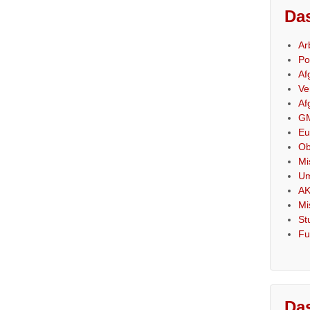
Das
Ar
Po
Af
Ve
Af
GM
Eu
Ob
Mi
Um
AK
Mi
St
Fu
Das