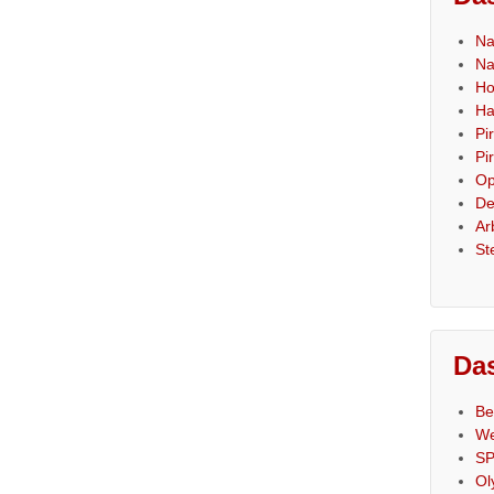
Na
Na
Ho
Ha
Pi
Pi
Op
De
Ar
St
Das
Be
We
SP
Ol