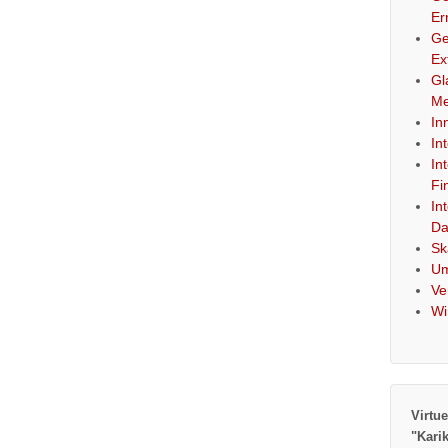
Er
Ge
Ex
Gl
Me
In
In
In
Fi
In
Da
Sk
Um
Ve
Wi
Virtue
"Kari