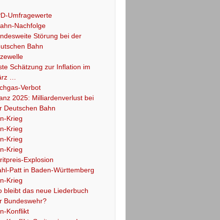
D-Umfragewerte
ahn-Nachfolge
ndesweite Störung bei der
utschen Bahn
tzewelle
ste Schätzung zur Inflation im
rz …
chgas-Verbot
lanz 2025: Milliardenverlust bei
r Deutschen Bahn
an-Krieg
an-Krieg
an-Krieg
an-Krieg
ritpreis-Explosion
hl-Patt in Baden-Württemberg
an-Krieg
 bleibt das neue Liederbuch
r Bundeswehr?
an-Konflikt