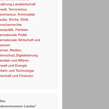
nährung,Landwirtschaft
walt, Terrorismus,
tremismus, Kriminalität
aube, Kirche, Ethik,
nschenrechte
nenpolitik, Parteien
ternationale Politik
ternationale Wirtschaft und
nanzen
ternet, Medien,
tenschutz,Digitalisierung
andale und Affären
welt und Energie
rkehr und Technologie
rtschaft und Finanzen
lles
katurenmuseum Landau"