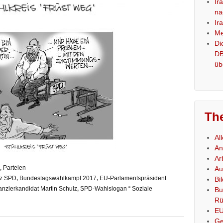
Ir
na
Ir
Me
Di
DB
üb
Th
Al
An
Ar
, Parteien
Au
lz SPD
,
Bundestagswahlkampf 2017
,
EU-Parlamentspräsident
Bi
nzlerkandidat Martin Schulz
,
SPD-Wahlslogan “ Soziale
Bu
Rü
E
Ge