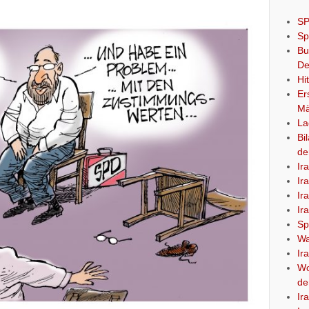
SP
Sp
Bu
De
Hi
Er
Mä
La
Bi
de
Ir
Ir
Ir
Ir
Sp
Wa
Ir
Wo
de
Ir