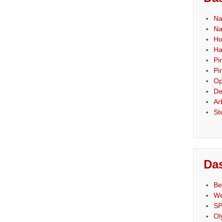
Na
Na
Ho
Ha
Pi
Pi
Op
De
Ar
St
Das
Be
We
SP
Ol