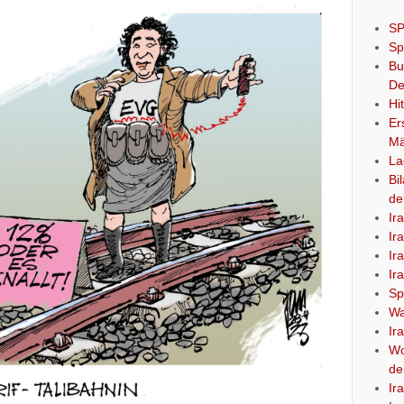
SP
Sp
Bu
De
Hi
Er
Mä
La
Bi
de
Ir
Ir
Ir
Ir
Sp
Wa
Ir
Wo
de
Ir