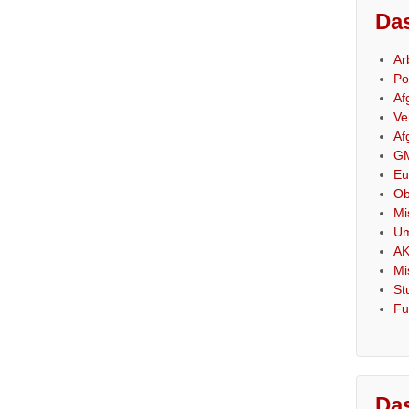
Das
Ar
Po
Af
Ve
Af
GM
Eu
Ob
Mi
Um
AK
Mi
St
Fu
Das