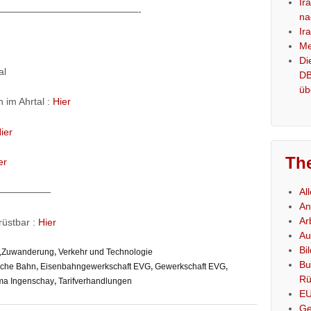
Ir
——————————————-
na
Ir
Me
Di
al
DB
üb
 im Ahrtal :
Hier
ier
Th
er
Al
——————
An
Ar
üstbar :
Hier
Au
Bi
es,Zuwanderung
,
Verkehr und Technologie
Bu
sche Bahn
,
Eisenbahngewerkschaft EVG
,
Gewerkschaft EVG
,
Rü
ima Ingenschay
,
Tarifverhandlungen
E
Ge