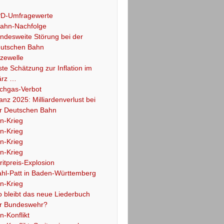
D-Umfragewerte
ahn-Nachfolge
ndesweite Störung bei der
utschen Bahn
tzewelle
ste Schätzung zur Inflation im
rz …
chgas-Verbot
lanz 2025: Milliardenverlust bei
r Deutschen Bahn
an-Krieg
an-Krieg
an-Krieg
an-Krieg
ritpreis-Explosion
hl-Patt in Baden-Württemberg
an-Krieg
 bleibt das neue Liederbuch
r Bundeswehr?
an-Konflikt