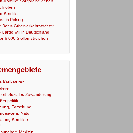
an-Konflikt: Spritpreise gehen
ch oben
an-Konflikt
rz in Peking
e Bahn-Güterverkehrstochter
 Cargo will in Deutschland
er 6 000 Stellen streichen
emengebiete
le Karikaturen
dere
beit, Soziales,Zuwanderung
ßenpolitik
ldung, Forschung
ndeswehr, Nato,
stung,Konflikte
U
sundheit, Medizin,