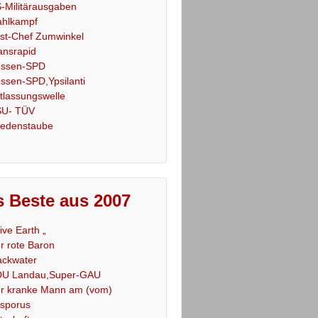
-Militärausgaben
hlkampf
st-Chef Zumwinkel
ansrapid
ssen-SPD
ssen-SPD,Ypsilanti
tlassungswelle
U- TÜV
iedenstaube
 Beste aus 2007
Live Earth „
r rote Baron
ackwater
U Landau,Super-GAU
r kranke Mann am (vom)
sporus