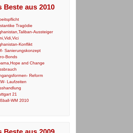
 Beste aus 2010
beitspflicht
stantike Tragödie
ghanistan,Taliban-Aussteiger
ni,Vidi,Vici
ghanistan-Konflikt
- Sanierungskonzept
ro-Bonds
ama,Hope and Change
ssbrauch
gangsformen- Reform
W- Laufzeiten
sshandlung
uttgart 21
ßball-WM 2010
 Beste aus 2009