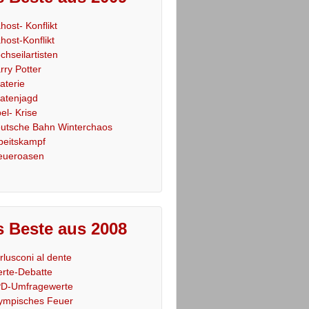
host- Konflikt
host-Konflikt
chseilartisten
rry Potter
raterie
ratenjagd
el- Krise
utsche Bahn Winterchaos
beitskampf
eueroasen
 Beste aus 2008
rlusconi al dente
rte-Debatte
D-Umfragewerte
ympisches Feuer