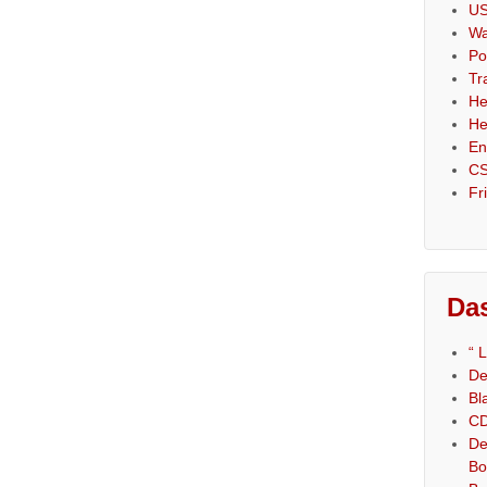
US
Wa
Po
Tr
He
He
En
CS
Fr
Das
“ 
De
Bl
CD
De
Bo