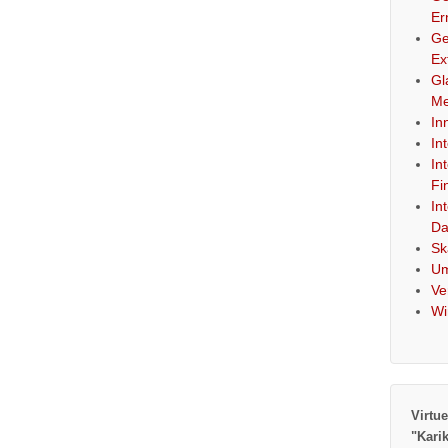
Er
Ge
Ex
Gl
Me
In
In
In
Fi
In
Da
Sk
Um
Ve
Wi
Virtue
"Kari