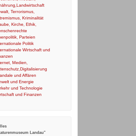
nährung,Landwirtschaft
walt, Terrorismus,
tremismus, Kriminalität
aube, Kirche, Ethik,
nschenrechte
nenpolitik, Parteien
ternationale Politik
ternationale Wirtschaft und
nanzen
ternet, Medien,
tenschutz,Digitalisierung
andale und Affären
welt und Energie
rkehr und Technologie
rtschaft und Finanzen
lles
katurenmuseum Landau"