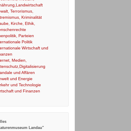
nährung,Landwirtschaft
walt, Terrorismus,
tremismus, Kriminalität
aube, Kirche, Ethik,
nschenrechte
nenpolitik, Parteien
ternationale Politik
ternationale Wirtschaft und
nanzen
ternet, Medien,
tenschutz,Digitalisierung
andale und Affären
welt und Energie
rkehr und Technologie
rtschaft und Finanzen
lles
katurenmuseum Landau"