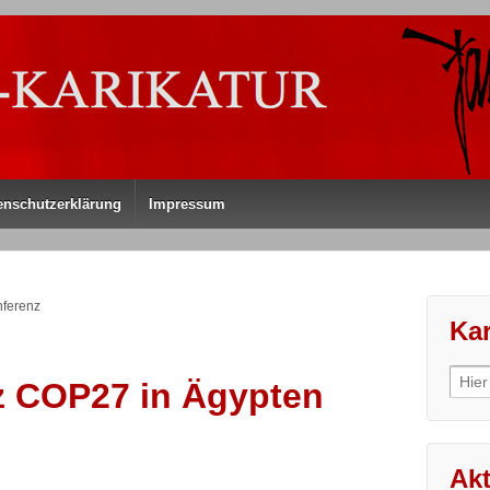
enschutzerklärung
Impressum
nferenz
Kar
Sear
z COP27 in Ägypten
for:
Akt