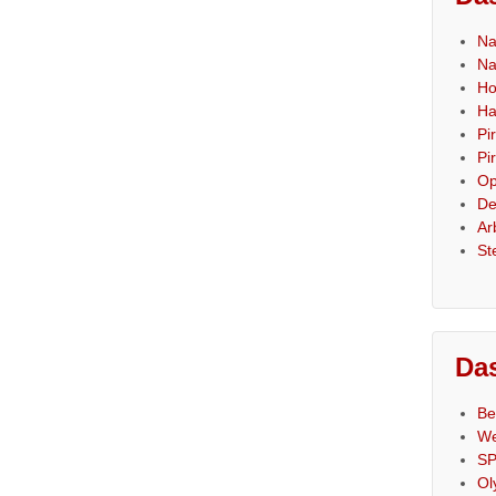
Na
Na
Ho
Ha
Pi
Pi
Op
De
Ar
St
Das
Be
We
SP
Ol