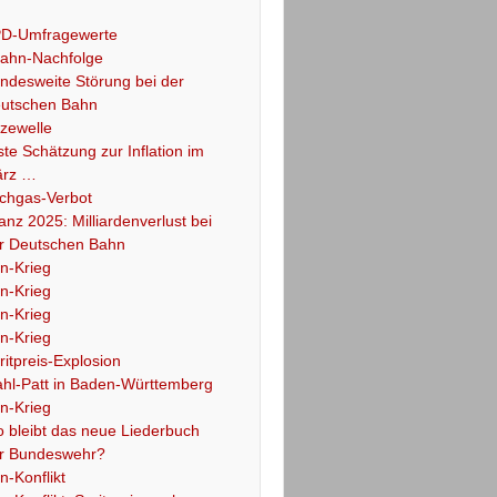
D-Umfragewerte
ahn-Nachfolge
ndesweite Störung bei der
utschen Bahn
tzewelle
ste Schätzung zur Inflation im
rz …
chgas-Verbot
lanz 2025: Milliardenverlust bei
r Deutschen Bahn
an-Krieg
an-Krieg
an-Krieg
an-Krieg
ritpreis-Explosion
hl-Patt in Baden-Württemberg
an-Krieg
 bleibt das neue Liederbuch
r Bundeswehr?
an-Konflikt