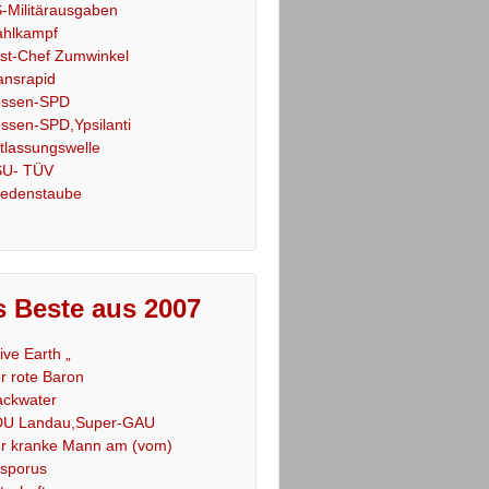
-Militärausgaben
hlkampf
st-Chef Zumwinkel
ansrapid
ssen-SPD
ssen-SPD,Ypsilanti
tlassungswelle
U- TÜV
iedenstaube
 Beste aus 2007
Live Earth „
r rote Baron
ackwater
U Landau,Super-GAU
r kranke Mann am (vom)
sporus