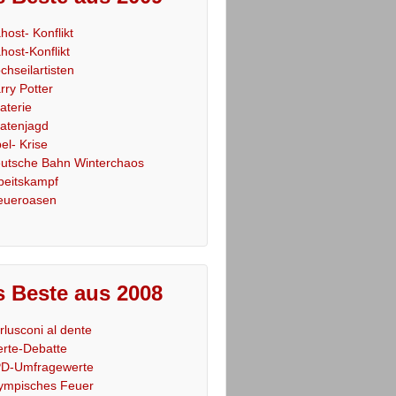
host- Konflikt
host-Konflikt
chseilartisten
rry Potter
raterie
ratenjagd
el- Krise
utsche Bahn Winterchaos
beitskampf
eueroasen
 Beste aus 2008
rlusconi al dente
rte-Debatte
D-Umfragewerte
ympisches Feuer