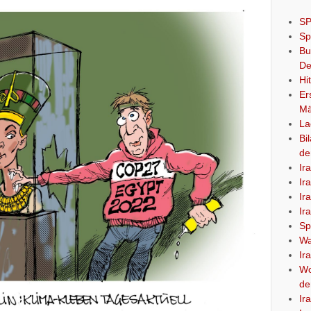
SP
Sp
Bu
De
Hi
Er
Mä
La
Bi
de
Ir
Ir
Ir
Ir
Sp
Wa
Ir
Wo
de
Ir