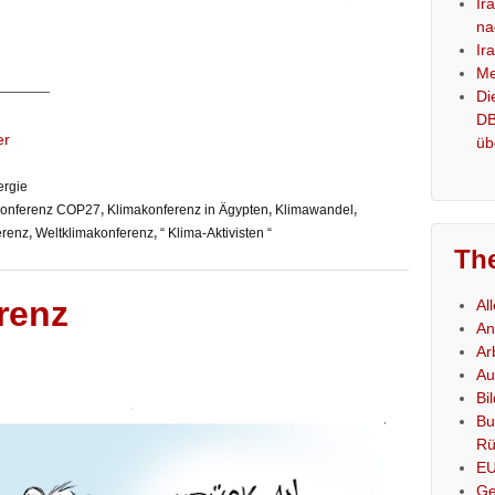
Ir
na
Ir
Me
————
Di
DB
er
üb
ergie
konferenz COP27
,
Klimakonferenz in Ägypten
,
Klimawandel
,
erenz
,
Weltklimakonferenz
,
“ Klima-Aktivisten “
Th
renz
Al
An
Ar
Au
Bi
Bu
Rü
E
Ge