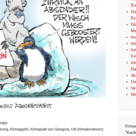
Er
Ge
Ex
Gl
Me
In
In
In
Fi
In
Da
Sk
Um
Ve
Wi
ergie
Virtue
rmung
,
Klimagipfel
,
Klimapakt von Glasgow
,
UN-Klimakonferenz
"Kari