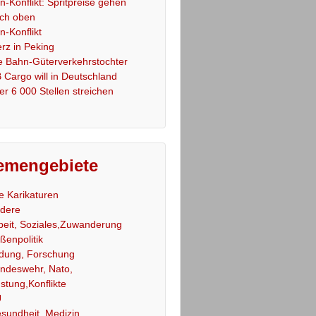
an-Konflikt: Spritpreise gehen
ch oben
an-Konflikt
rz in Peking
e Bahn-Güterverkehrstochter
 Cargo will in Deutschland
er 6 000 Stellen streichen
emengebiete
le Karikaturen
dere
beit, Soziales,Zuwanderung
ßenpolitik
ldung, Forschung
ndeswehr, Nato,
stung,Konflikte
U
sundheit, Medizin,