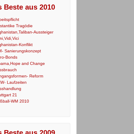
 Beste aus 2010
beitspflicht
stantike Tragödie
ghanistan,Taliban-Aussteiger
ni,Vidi,Vici
ghanistan-Konflikt
- Sanierungskonzept
ro-Bonds
ama,Hope and Change
ssbrauch
gangsformen- Reform
W- Laufzeiten
sshandlung
uttgart 21
ßball-WM 2010
 Beste aus 2009