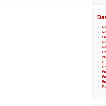
Das
Ra
Ne
Eu
Ru
Ra
Un
AK
Gu
Oc
Eu
Eu
Eu
Re