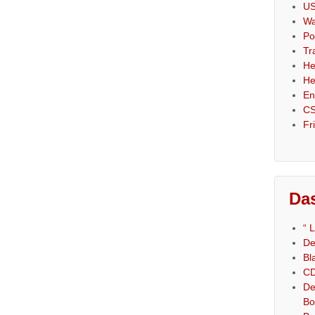
US
Wa
Po
Tr
He
He
En
CS
Fr
Das
“ 
De
Bl
CD
De
Bo