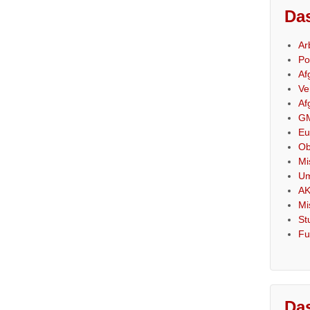
Das
Ar
Po
Af
Ve
Af
GM
Eu
Ob
Mi
Um
AK
Mi
St
Fu
Das