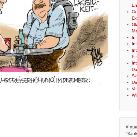
Er
Ge
Ex
Gl
Me
In
In
In
Fi
In
Da
Sk
Um
Ve
Wi
Virtue
"Kari