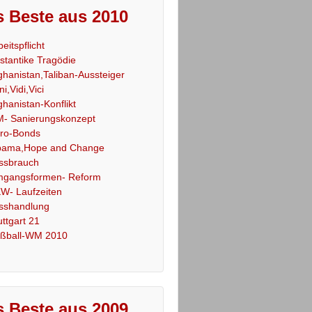
 Beste aus 2010
beitspflicht
stantike Tragödie
ghanistan,Taliban-Aussteiger
ni,Vidi,Vici
ghanistan-Konflikt
- Sanierungskonzept
ro-Bonds
ama,Hope and Change
ssbrauch
gangsformen- Reform
W- Laufzeiten
sshandlung
uttgart 21
ßball-WM 2010
 Beste aus 2009