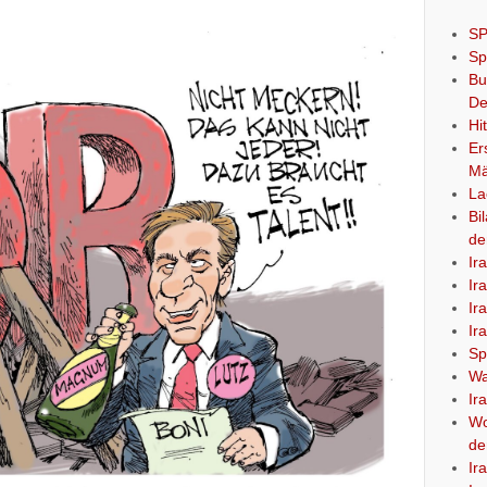
SP
Sp
Bu
De
Hi
Er
Mä
La
Bi
de
Ir
Ir
Ir
Ir
Sp
Wa
Ir
Wo
de
Ir