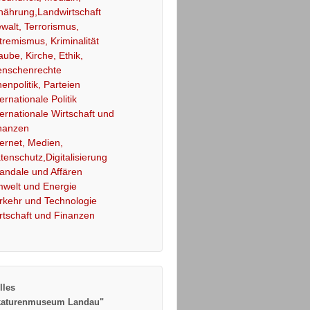
nährung,Landwirtschaft
walt, Terrorismus,
tremismus, Kriminalität
aube, Kirche, Ethik,
nschenrechte
nenpolitik, Parteien
ternationale Politik
ternationale Wirtschaft und
nanzen
ternet, Medien,
tenschutz,Digitalisierung
andale und Affären
welt und Energie
rkehr und Technologie
rtschaft und Finanzen
lles
katurenmuseum Landau"