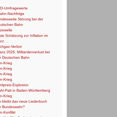
D-Umfragewerte
ahn-Nachfolge
ndesweite Störung bei der
utschen Bahn
tzewelle
ste Schätzung zur Inflation im
rz …
chgas-Verbot
lanz 2025: Milliardenverlust bei
r Deutschen Bahn
an-Krieg
an-Krieg
an-Krieg
an-Krieg
ritpreis-Explosion
hl-Patt in Baden-Württemberg
an-Krieg
 bleibt das neue Liederbuch
r Bundeswehr?
an-Konflikt