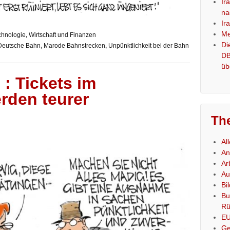
Ir
na
Ir
Me
chnologie
,
Wirtschaft und Finanzen
Di
Deutsche Bahn
,
Marode Bahnstrecken
,
Unpünktlichkeit bei der Bahn
DB
üb
: Tickets im
rden teurer
Th
Al
An
Ar
Au
Bi
Bu
Rü
E
Ge