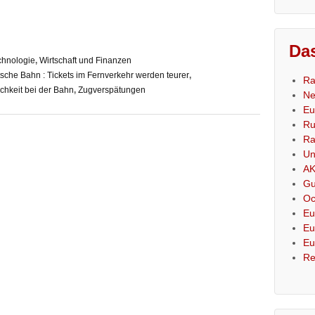
Das
chnologie
,
Wirtschaft und Finanzen
sche Bahn : Tickets im Fernverkehr werden teurer
,
Ra
chkeit bei der Bahn
,
Zugverspätungen
Ne
Eu
Ru
Ra
Un
AK
Gu
Oc
Eu
Eu
Eu
Re