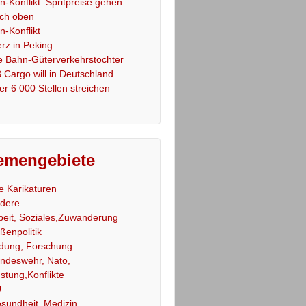
an-Konflikt: Spritpreise gehen
ch oben
an-Konflikt
rz in Peking
e Bahn-Güterverkehrstochter
 Cargo will in Deutschland
er 6 000 Stellen streichen
emengebiete
le Karikaturen
dere
beit, Soziales,Zuwanderung
ßenpolitik
ldung, Forschung
ndeswehr, Nato,
stung,Konflikte
U
sundheit, Medizin,