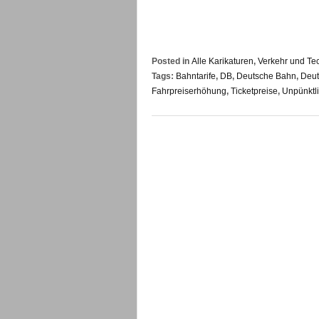
Posted in
Alle Karikaturen
,
Verkehr und Te
Tags:
Bahntarife
,
DB
,
Deutsche Bahn
,
Deut
Fahrpreiserhöhung
,
Ticketpreise
,
Unpünktli