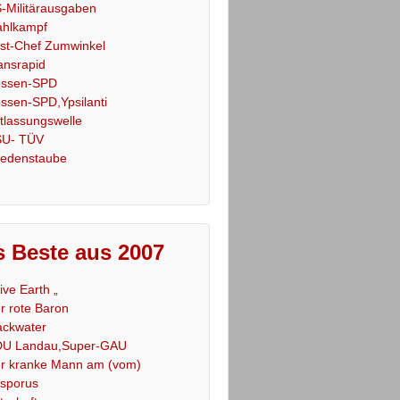
-Militärausgaben
hlkampf
st-Chef Zumwinkel
ansrapid
ssen-SPD
ssen-SPD,Ypsilanti
tlassungswelle
U- TÜV
iedenstaube
 Beste aus 2007
Live Earth „
r rote Baron
ackwater
U Landau,Super-GAU
r kranke Mann am (vom)
sporus