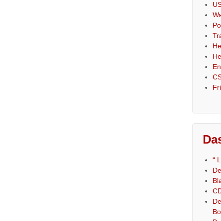
US
Wa
Po
Tr
He
He
En
CS
Fr
Das
“ 
De
Bl
CD
De
Bo