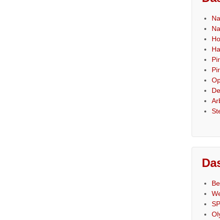
Na
Na
Ho
Ha
Pi
Pi
Op
De
Ar
St
Das
Be
We
SP
Ol