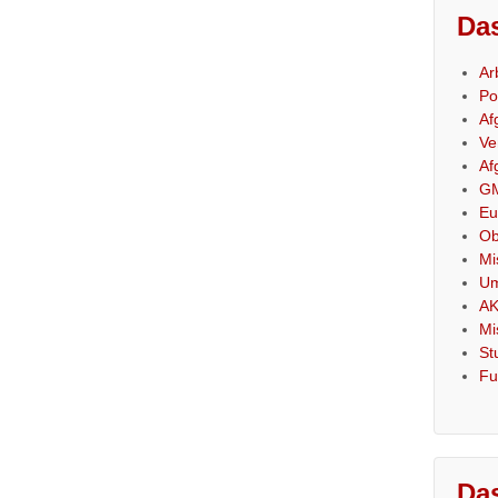
Das
Ar
Po
Af
Ve
Af
GM
Eu
Ob
Mi
Um
AK
Mi
St
Fu
Das