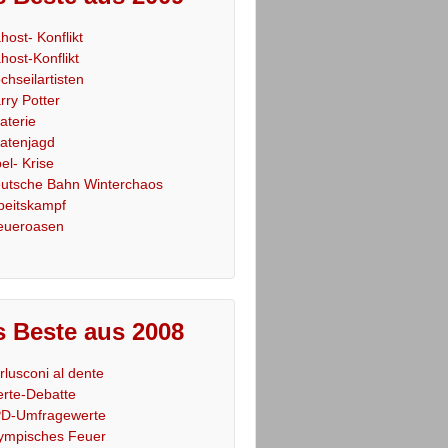
host- Konflikt
host-Konflikt
chseilartisten
rry Potter
raterie
ratenjagd
el- Krise
utsche Bahn Winterchaos
beitskampf
eueroasen
 Beste aus 2008
rlusconi al dente
rte-Debatte
D-Umfragewerte
ympisches Feuer