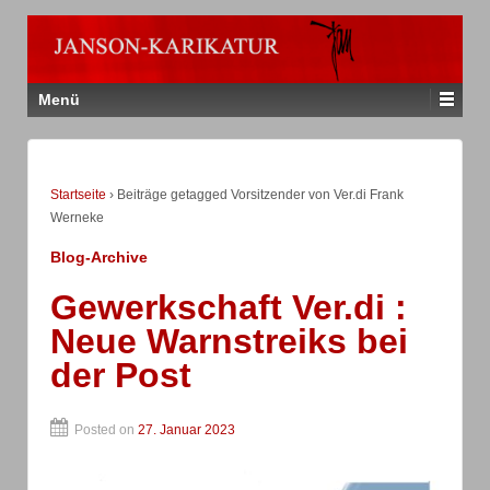
Menü
Startseite
›
Beiträge getagged Vorsitzender von Ver.di Frank
Werneke
Blog-Archive
Gewerkschaft Ver.di :
Neue Warnstreiks bei
der Post
Posted on
27. Januar 2023