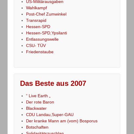
US-Militärausgaben
Wahlkampf
Post-Chef Zumwinkel
Transrapid
Hessen-SPD
Hessen-SPD,Ypsilanti
Entlassungswelle
CSU- TÜV
Friedenstaube
Das Beste aus 2007
“ Live Earth „
Der rote Baron
Blackwater
CDU Landau,Super-GAU
Der kranke Mann am (vom) Bosporus
Botschaften
Solidaritätszuschlag