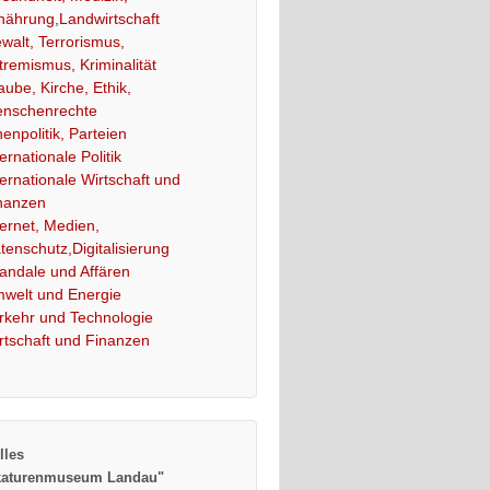
nährung,Landwirtschaft
walt, Terrorismus,
tremismus, Kriminalität
aube, Kirche, Ethik,
nschenrechte
nenpolitik, Parteien
ternationale Politik
ternationale Wirtschaft und
nanzen
ternet, Medien,
tenschutz,Digitalisierung
andale und Affären
welt und Energie
rkehr und Technologie
rtschaft und Finanzen
lles
katurenmuseum Landau"