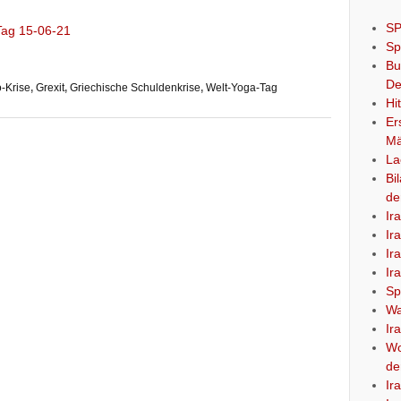
SP
Sp
Bu
De
-Krise
,
Grexit
,
Griechische Schuldenkrise
,
Welt-Yoga-Tag
Hi
Er
Mä
La
Bi
de
Ir
Ir
Ir
Ir
Sp
Wa
Ir
Wo
de
Ir