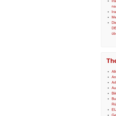
Ir
na
Ir
Me
Di
DB
üb
Th
Al
An
Ar
Au
Bi
Bu
Rü
E
Ge