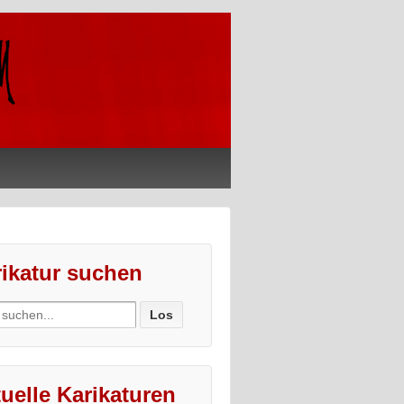
ikatur suchen
ch
uelle Karikaturen