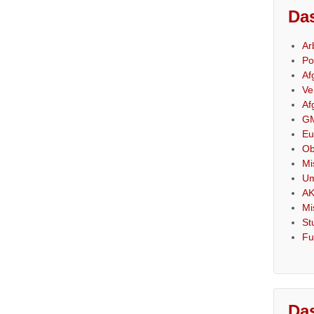
Das
Ar
Po
Af
Ve
Af
GM
Eu
Ob
Mi
Um
AK
Mi
St
Fu
Das