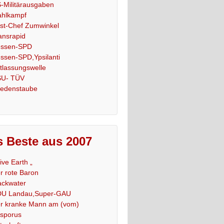
-Militärausgaben
hlkampf
st-Chef Zumwinkel
ansrapid
ssen-SPD
ssen-SPD,Ypsilanti
tlassungswelle
U- TÜV
iedenstaube
 Beste aus 2007
Live Earth „
r rote Baron
ackwater
U Landau,Super-GAU
r kranke Mann am (vom)
sporus