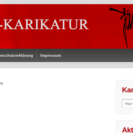
enschutzerklärung
Impressum
ag
Kar
Sear
for:
Akt