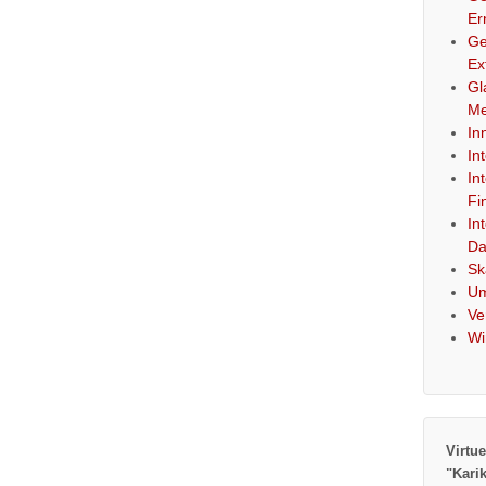
Er
Ge
Ex
Gl
Me
In
In
In
Fi
In
Da
Sk
Um
Ve
Wi
Virtue
"Kari