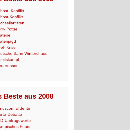
host- Konflikt
host-Konflikt
chseilartisten
rry Potter
raterie
ratenjagd
el- Krise
utsche Bahn Winterchaos
beitskampf
eueroasen
 Beste aus 2008
rlusconi al dente
rte-Debatte
D-Umfragewerte
ympisches Feuer