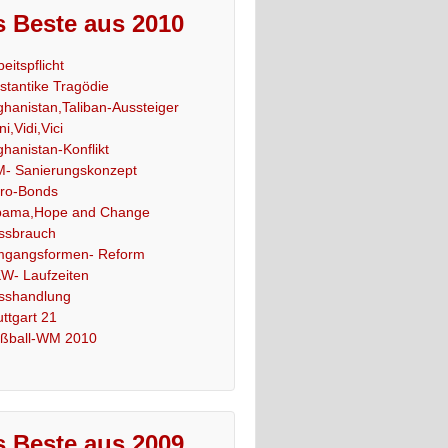
 Beste aus 2010
beitspflicht
stantike Tragödie
ghanistan,Taliban-Aussteiger
ni,Vidi,Vici
ghanistan-Konflikt
- Sanierungskonzept
ro-Bonds
ama,Hope and Change
ssbrauch
gangsformen- Reform
W- Laufzeiten
sshandlung
uttgart 21
ßball-WM 2010
 Beste aus 2009