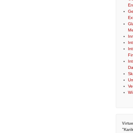
Er
Ge
Ex
Gl
Me
In
In
In
Fi
In
Da
Sk
Um
Ve
Wi
Virtue
"Kari