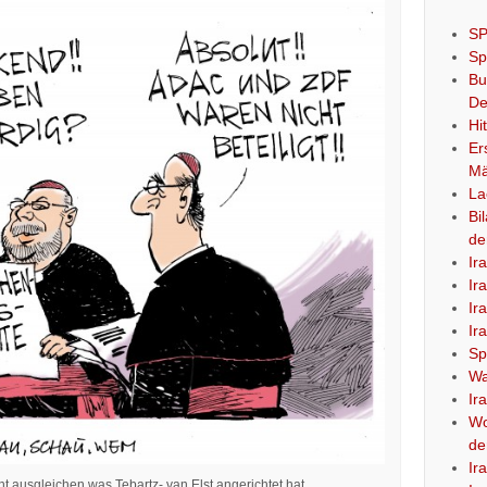
SP
Sp
Bu
De
Hi
Er
Mä
La
Bi
de
Ir
Ir
Ir
Ir
Sp
Wa
Ir
Wo
de
Ir
t ausgleichen was Tebartz- van Elst angerichtet hat