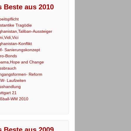
 Beste aus 2010
beitspflicht
stantike Tragödie
ghanistan,Taliban-Aussteiger
ni,Vidi,Vici
ghanistan-Konflikt
- Sanierungskonzept
ro-Bonds
ama,Hope and Change
ssbrauch
gangsformen- Reform
W- Laufzeiten
sshandlung
uttgart 21
ßball-WM 2010
 Beste aus 2009