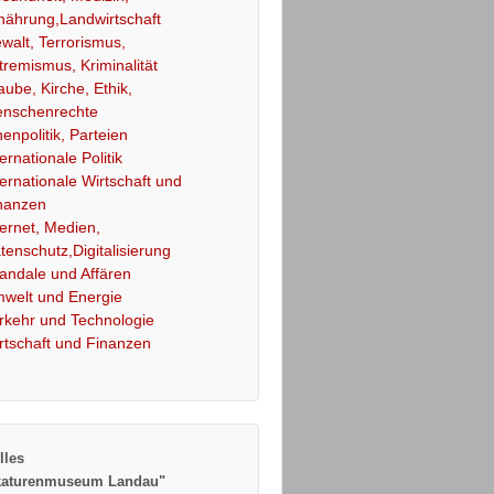
nährung,Landwirtschaft
walt, Terrorismus,
tremismus, Kriminalität
aube, Kirche, Ethik,
nschenrechte
nenpolitik, Parteien
ternationale Politik
ternationale Wirtschaft und
nanzen
ternet, Medien,
tenschutz,Digitalisierung
andale und Affären
welt und Energie
rkehr und Technologie
rtschaft und Finanzen
lles
katurenmuseum Landau"