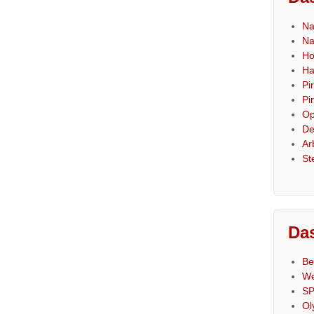
Na
Na
Ho
Ha
Pi
Pi
Op
De
Ar
St
Das
Be
We
SP
Ol