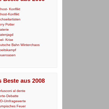
host- Konflikt
host-Konflikt
chseilartisten
rry Potter
raterie
ratenjagd
el- Krise
utsche Bahn Winterchaos
beitskampf
eueroasen
 Beste aus 2008
rlusconi al dente
rte-Debatte
D-Umfragewerte
ympisches Feuer