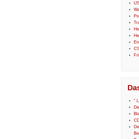
US
Wa
Po
Tr
He
He
En
CS
Fr
Das
“ 
De
Bl
CD
De
Bo