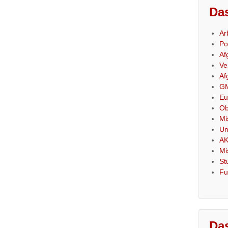
Das
Ar
Po
Af
Ve
Af
GM
Eu
Ob
Mi
Um
AK
Mi
St
Fu
Das