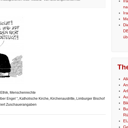
Ir
na
Ir
Me
Di
DB
üb
Th
Al
An
Ar
 Ethik, Menschenrechte
Au
lber Engel “
,
Katholische Kirche
,
Kirchenaustritte
,
Limburger Bischof
Bi
iert Zuschauerangaben
Bu
Rü
E
Ge