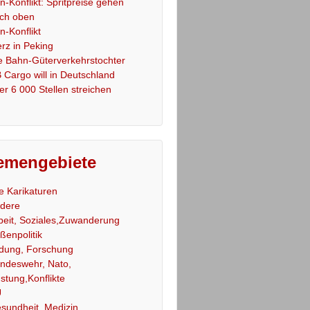
an-Konflikt: Spritpreise gehen
ch oben
an-Konflikt
rz in Peking
e Bahn-Güterverkehrstochter
 Cargo will in Deutschland
er 6 000 Stellen streichen
emengebiete
le Karikaturen
dere
beit, Soziales,Zuwanderung
ßenpolitik
ldung, Forschung
ndeswehr, Nato,
stung,Konflikte
U
sundheit, Medizin,