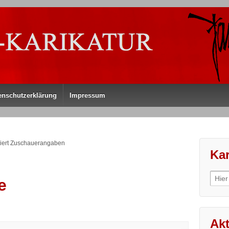
enschutzerklärung
Impressum
liert Zuschauerangaben
Kar
Sear
e
for:
Akt