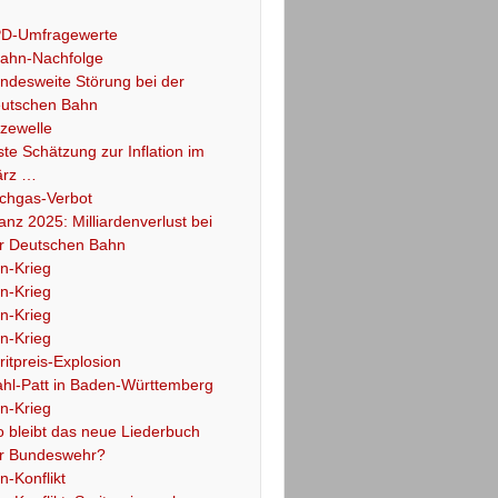
D-Umfragewerte
ahn-Nachfolge
ndesweite Störung bei der
utschen Bahn
tzewelle
ste Schätzung zur Inflation im
rz …
chgas-Verbot
lanz 2025: Milliardenverlust bei
r Deutschen Bahn
an-Krieg
an-Krieg
an-Krieg
an-Krieg
ritpreis-Explosion
hl-Patt in Baden-Württemberg
an-Krieg
 bleibt das neue Liederbuch
r Bundeswehr?
an-Konflikt