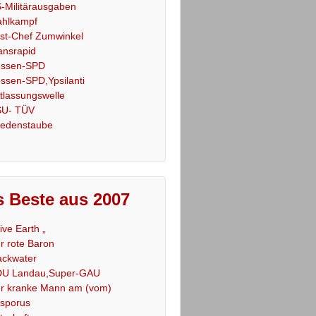
-Militärausgaben
hlkampf
st-Chef Zumwinkel
ansrapid
ssen-SPD
ssen-SPD,Ypsilanti
tlassungswelle
U- TÜV
iedenstaube
 Beste aus 2007
Live Earth „
r rote Baron
ackwater
U Landau,Super-GAU
r kranke Mann am (vom)
sporus