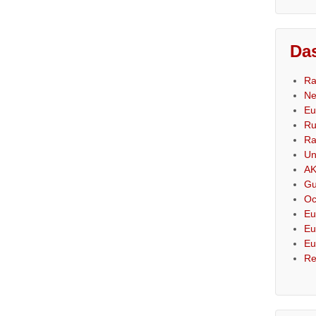
Das
Ra
Ne
Eu
Ru
Ra
Un
AK
Gu
Oc
Eu
Eu
Eu
Re