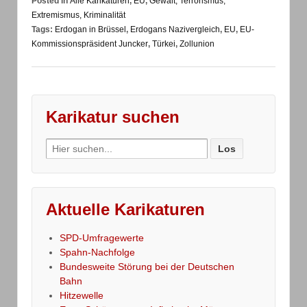
Posted in
Alle Karikaturen
,
EU
,
Gewalt, Terrorismus,
Extremismus, Kriminalität
Tags:
Erdogan in Brüssel
,
Erdogans Nazivergleich
,
EU
,
EU-
Kommissionspräsident Juncker
,
Türkei
,
Zollunion
Karikatur suchen
Search
for:
Aktuelle Karikaturen
SPD-Umfragewerte
Spahn-Nachfolge
Bundesweite Störung bei der Deutschen
Bahn
Hitzewelle