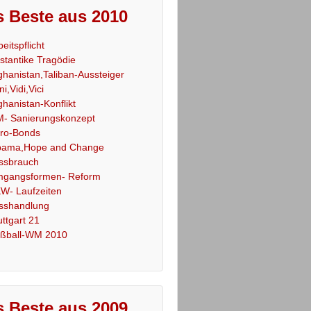
 Beste aus 2010
beitspflicht
stantike Tragödie
ghanistan,Taliban-Aussteiger
ni,Vidi,Vici
ghanistan-Konflikt
- Sanierungskonzept
ro-Bonds
ama,Hope and Change
ssbrauch
gangsformen- Reform
W- Laufzeiten
sshandlung
uttgart 21
ßball-WM 2010
 Beste aus 2009