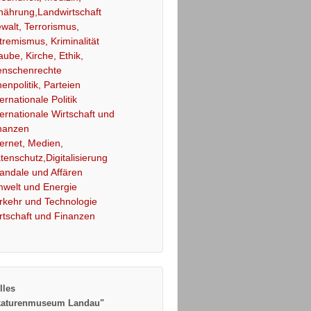
nährung,Landwirtschaft
walt, Terrorismus,
tremismus, Kriminalität
aube, Kirche, Ethik,
nschenrechte
nenpolitik, Parteien
ternationale Politik
ternationale Wirtschaft und
nanzen
ternet, Medien,
tenschutz,Digitalisierung
andale und Affären
welt und Energie
rkehr und Technologie
rtschaft und Finanzen
lles
katurenmuseum Landau"