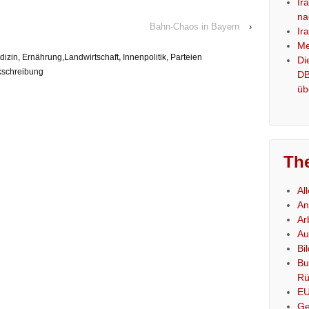
Ir
na
Bahn-Chaos in Bayern
›
Ir
Me
izin, Ernährung,Landwirtschaft
,
Innenpolitik, Parteien
Di
kschreibung
DB
üb
Th
Al
An
Ar
Au
Bi
Bu
Rü
E
Ge