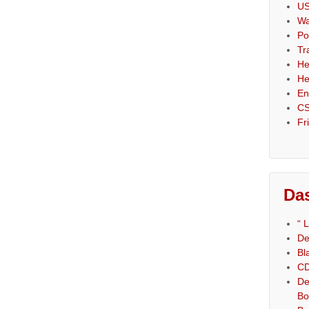
US
Wa
Po
Tr
He
He
En
CS
Fr
Das
“ 
De
Bl
CD
De
Bo