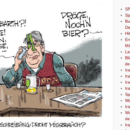
SP
Sp
Bu
De
Hi
Er
Mä
La
Bi
de
Ir
Ir
Ir
Ir
Sp
Wa
Ir
Wo
de
Ir