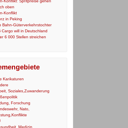
an-Konflikt: Spritpreise gehen
ch oben
an-Konflikt
rz in Peking
e Bahn-Güterverkehrstochter
 Cargo will in Deutschland
er 6 000 Stellen streichen
emengebiete
le Karikaturen
dere
beit, Soziales,Zuwanderung
ßenpolitik
ldung, Forschung
ndeswehr, Nato,
stung,Konflikte
U
sundheit, Medizin,