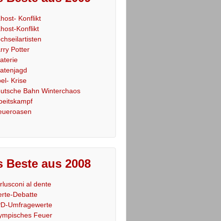
host- Konflikt
host-Konflikt
chseilartisten
rry Potter
raterie
ratenjagd
el- Krise
utsche Bahn Winterchaos
beitskampf
eueroasen
 Beste aus 2008
rlusconi al dente
rte-Debatte
D-Umfragewerte
ympisches Feuer