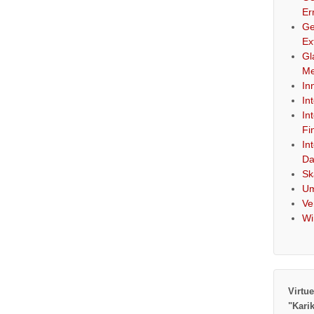
Er
Ge
Ex
Gl
Me
In
In
In
Fi
In
Da
Sk
Um
Ve
Wi
Virtue
"Kari