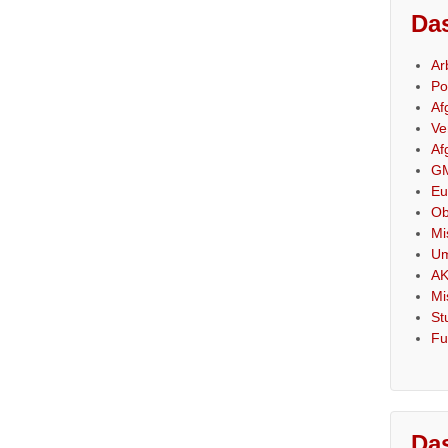
Das
Ar
Po
Af
Ve
Af
GM
Eu
Ob
Mi
Um
AK
Mi
St
Fu
Das