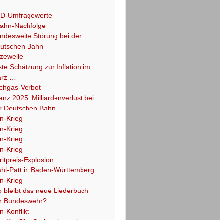
D-Umfragewerte
ahn-Nachfolge
ndesweite Störung bei der
utschen Bahn
tzewelle
ste Schätzung zur Inflation im
rz …
chgas-Verbot
lanz 2025: Milliardenverlust bei
r Deutschen Bahn
an-Krieg
an-Krieg
an-Krieg
an-Krieg
ritpreis-Explosion
hl-Patt in Baden-Württemberg
an-Krieg
 bleibt das neue Liederbuch
r Bundeswehr?
an-Konflikt