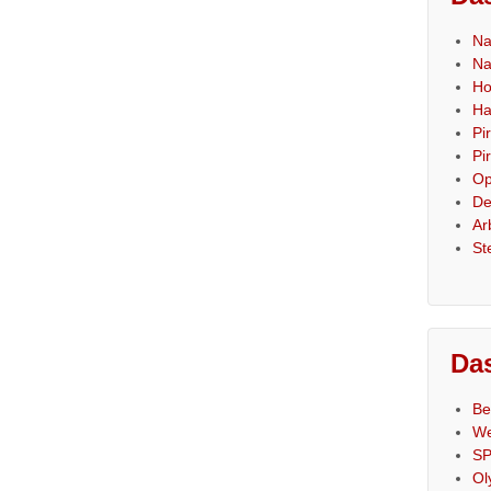
Na
Na
Ho
Ha
Pi
Pi
Op
De
Ar
St
Das
Be
We
SP
Ol