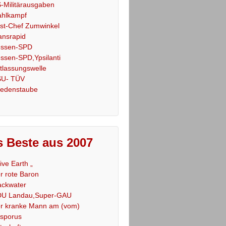
-Militärausgaben
hlkampf
st-Chef Zumwinkel
ansrapid
ssen-SPD
ssen-SPD,Ypsilanti
tlassungswelle
U- TÜV
iedenstaube
 Beste aus 2007
Live Earth „
r rote Baron
ackwater
U Landau,Super-GAU
r kranke Mann am (vom)
sporus