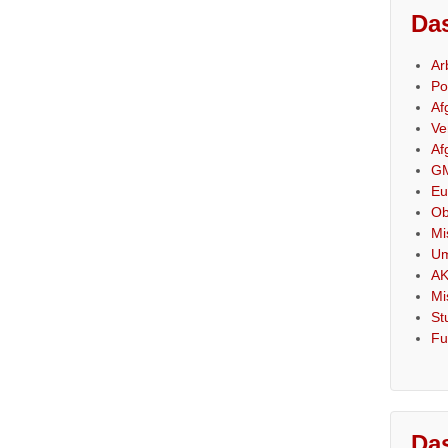
Das
Ar
Po
Af
Ve
Af
GM
Eu
Ob
Mi
Um
AK
Mi
St
Fu
Das