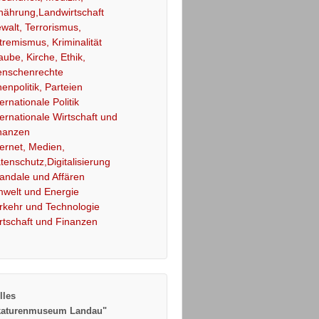
nährung,Landwirtschaft
walt, Terrorismus,
tremismus, Kriminalität
aube, Kirche, Ethik,
nschenrechte
nenpolitik, Parteien
ternationale Politik
ternationale Wirtschaft und
nanzen
ternet, Medien,
tenschutz,Digitalisierung
andale und Affären
welt und Energie
rkehr und Technologie
rtschaft und Finanzen
lles
katurenmuseum Landau"