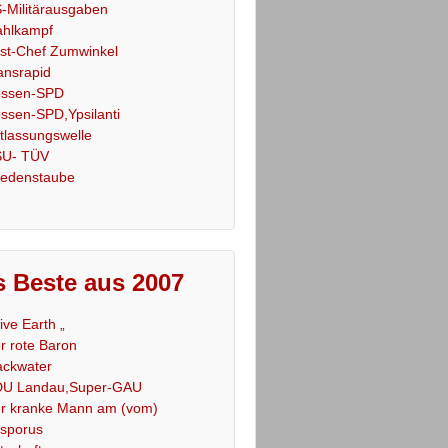
-Militärausgaben
hlkampf
st-Chef Zumwinkel
ansrapid
ssen-SPD
ssen-SPD,Ypsilanti
tlassungswelle
U- TÜV
iedenstaube
 Beste aus 2007
Live Earth „
r rote Baron
ackwater
U Landau,Super-GAU
r kranke Mann am (vom)
sporus