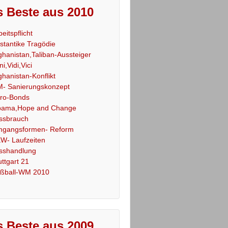
 Beste aus 2010
beitspflicht
stantike Tragödie
ghanistan,Taliban-Aussteiger
ni,Vidi,Vici
ghanistan-Konflikt
- Sanierungskonzept
ro-Bonds
ama,Hope and Change
ssbrauch
gangsformen- Reform
W- Laufzeiten
sshandlung
uttgart 21
ßball-WM 2010
 Beste aus 2009