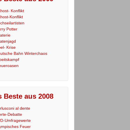
host- Konflikt
host-Konflikt
chseilartisten
rry Potter
raterie
ratenjagd
el- Krise
utsche Bahn Winterchaos
beitskampf
eueroasen
 Beste aus 2008
rlusconi al dente
rte-Debatte
D-Umfragewerte
ympisches Feuer