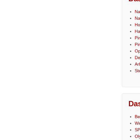
Na
Na
Ho
Ha
Pi
Pi
Op
De
Ar
St
Das
Be
We
SP
Ol