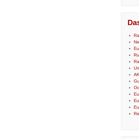
Das
Ra
Ne
Eu
Ru
Ra
Un
AK
Gu
Oc
Eu
Eu
Eu
Re