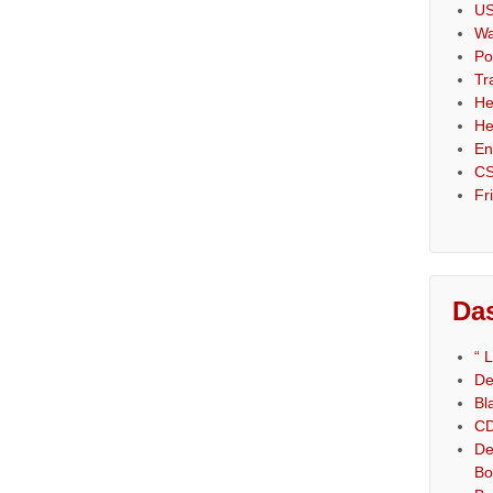
US
Wa
Po
Tr
He
He
En
CS
Fr
Das
“ 
De
Bl
CD
De
Bo