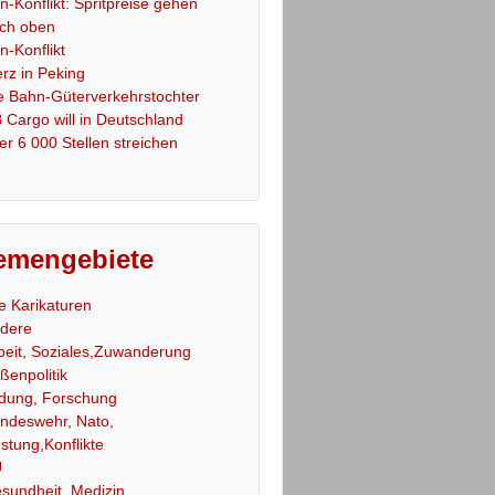
an-Konflikt: Spritpreise gehen
ch oben
an-Konflikt
rz in Peking
e Bahn-Güterverkehrstochter
 Cargo will in Deutschland
er 6 000 Stellen streichen
emengebiete
le Karikaturen
dere
beit, Soziales,Zuwanderung
ßenpolitik
ldung, Forschung
ndeswehr, Nato,
stung,Konflikte
U
sundheit, Medizin,