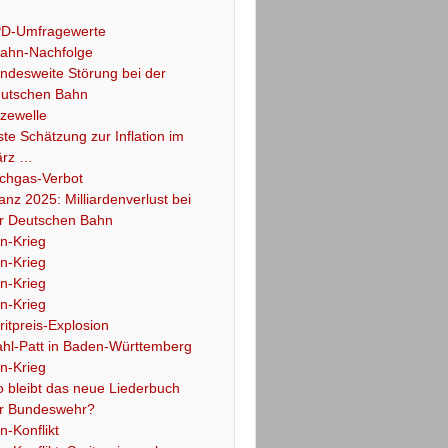
D-Umfragewerte
ahn-Nachfolge
ndesweite Störung bei der
utschen Bahn
tzewelle
ste Schätzung zur Inflation im
rz …
chgas-Verbot
lanz 2025: Milliardenverlust bei
r Deutschen Bahn
an-Krieg
an-Krieg
an-Krieg
an-Krieg
ritpreis-Explosion
hl-Patt in Baden-Württemberg
an-Krieg
 bleibt das neue Liederbuch
r Bundeswehr?
an-Konflikt