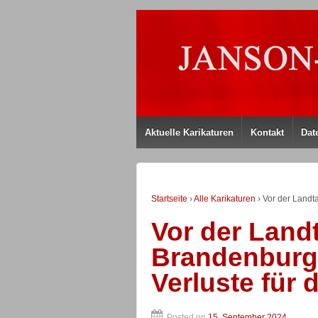
Aktuelle Karikaturen
Kontakt
Dat
Startseite
›
Alle Karikaturen
›
Vor der Landt
Vor der Land
Brandenburg
Verluste für 
Posted on
15. September 2024