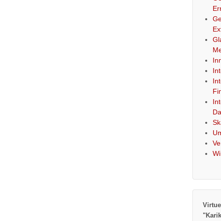
Er
Ge
Ex
Gl
Me
In
In
In
Fi
In
Da
Sk
Um
Ve
Wi
Virtue
"Kari