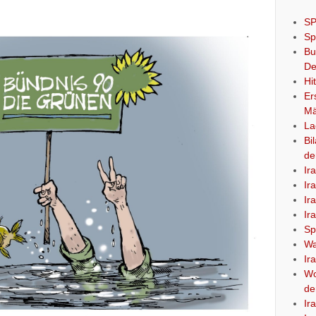
SP
Sp
Bu
De
Hi
Er
Mä
La
Bi
de
Ir
Ir
Ir
Ir
Sp
Wa
Ir
Wo
de
Ir