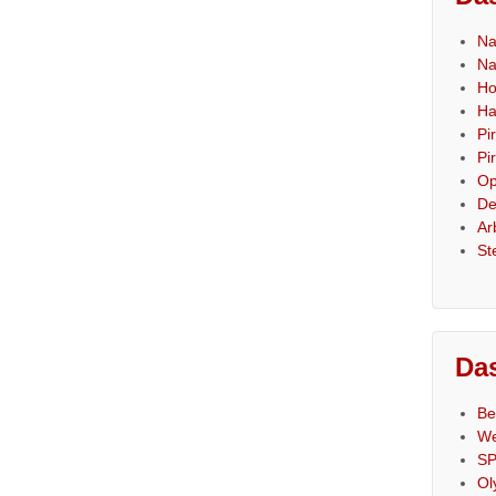
Na
Na
Ho
Ha
Pi
Pi
Op
De
Ar
St
Das
Be
We
SP
Ol