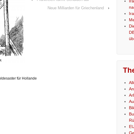
Ir
na
Neue Milliarden für Griechenland
›
Ir
Me
Di
DB
üb
Th
ldesaster für Hollande
Al
An
Ar
Au
Bi
Bu
Rü
E
Ge