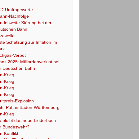
D-Umfragewerte
ahn-Nachfolge
ndesweite Störung bei der
utschen Bahn
tzewelle
ste Schätzung zur Inflation im
rz …
chgas-Verbot
lanz 2025: Milliardenverlust bei
r Deutschen Bahn
an-Krieg
an-Krieg
an-Krieg
an-Krieg
ritpreis-Explosion
hl-Patt in Baden-Württemberg
an-Krieg
 bleibt das neue Liederbuch
r Bundeswehr?
an-Konflikt