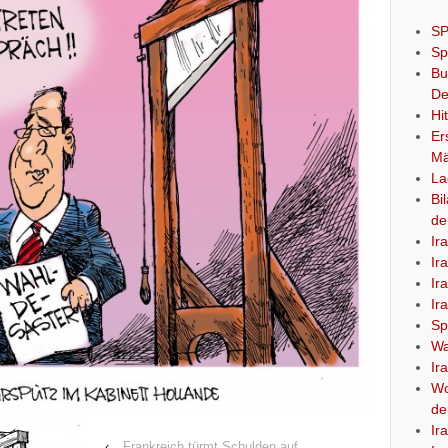
SP
Sp
Bu
De
Hi
Er
Mä
La
Bi
de
Ir
Ir
Ir
Ir
Sp
Wa
Ir
Wo
de
Ir
‹
Frankreich türmt Schulden auf