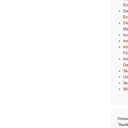
Er
Ge
Ex
Gl
Me
In
In
In
Fi
In
Da
Sk
Um
Ve
Wi
Virtue
"Kari