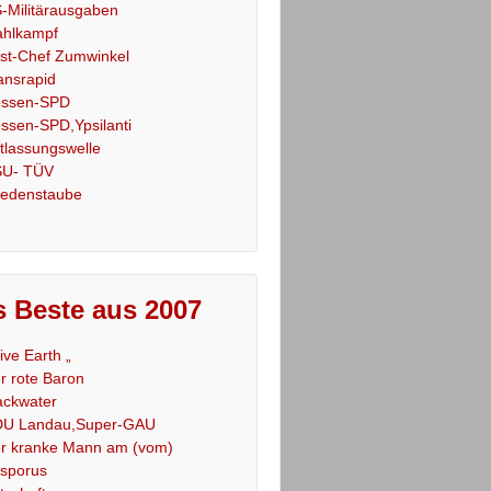
-Militärausgaben
hlkampf
st-Chef Zumwinkel
ansrapid
ssen-SPD
ssen-SPD,Ypsilanti
tlassungswelle
U- TÜV
iedenstaube
 Beste aus 2007
Live Earth „
r rote Baron
ackwater
U Landau,Super-GAU
r kranke Mann am (vom)
sporus