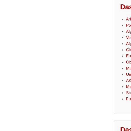
Das
Ar
Po
Af
Ve
Af
GM
Eu
Ob
Mi
Um
AK
Mi
St
Fu
Das