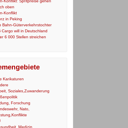
an-Konflikt: Spritpreise gehen
ch oben
an-Konflikt
rz in Peking
e Bahn-Güterverkehrstochter
 Cargo will in Deutschland
er 6 000 Stellen streichen
emengebiete
le Karikaturen
dere
beit, Soziales,Zuwanderung
ßenpolitik
ldung, Forschung
ndeswehr, Nato,
stung,Konflikte
U
sundheit, Medizin,