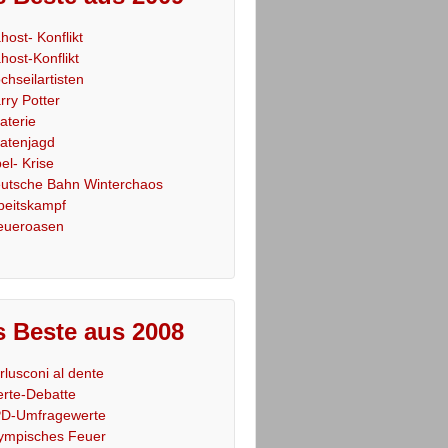
host- Konflikt
host-Konflikt
chseilartisten
rry Potter
raterie
ratenjagd
el- Krise
utsche Bahn Winterchaos
beitskampf
eueroasen
 Beste aus 2008
rlusconi al dente
rte-Debatte
D-Umfragewerte
ympisches Feuer