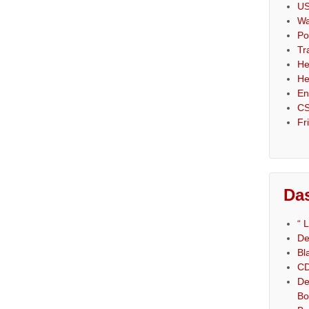
US
Wa
Po
Tr
He
He
En
CS
Fr
Das
“ 
De
Bl
CD
De
Bo