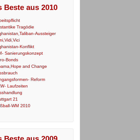
 Beste aus 2010
beitspflicht
stantike Tragödie
ghanistan,Taliban-Aussteiger
ni,Vidi,Vici
ghanistan-Konflikt
- Sanierungskonzept
ro-Bonds
ama,Hope and Change
ssbrauch
gangsformen- Reform
W- Laufzeiten
sshandlung
uttgart 21
ßball-WM 2010
 Beste aus 2009