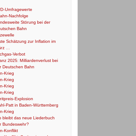
D-Umfragewerte
ahn-Nachfolge
ndesweite Störung bei der
utschen Bahn
tzewelle
ste Schätzung zur Inflation im
rz …
chgas-Verbot
lanz 2025: Milliardenverlust bei
r Deutschen Bahn
an-Krieg
an-Krieg
an-Krieg
an-Krieg
ritpreis-Explosion
hl-Patt in Baden-Württemberg
an-Krieg
 bleibt das neue Liederbuch
r Bundeswehr?
an-Konflikt