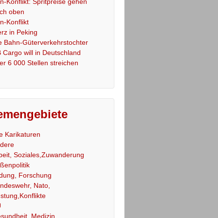
an-Konflikt: Spritpreise gehen
ch oben
an-Konflikt
rz in Peking
e Bahn-Güterverkehrstochter
 Cargo will in Deutschland
er 6 000 Stellen streichen
emengebiete
le Karikaturen
dere
beit, Soziales,Zuwanderung
ßenpolitik
ldung, Forschung
ndeswehr, Nato,
stung,Konflikte
U
sundheit, Medizin,