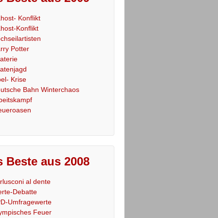
host- Konflikt
host-Konflikt
chseilartisten
rry Potter
raterie
ratenjagd
el- Krise
utsche Bahn Winterchaos
beitskampf
eueroasen
 Beste aus 2008
rlusconi al dente
rte-Debatte
D-Umfragewerte
ympisches Feuer