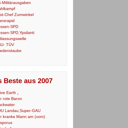
-Militärausgaben
hlkampf
st-Chef Zumwinkel
ansrapid
ssen-SPD
ssen-SPD,Ypsilanti
tlassungswelle
U- TÜV
iedenstaube
 Beste aus 2007
Live Earth „
r rote Baron
ackwater
U Landau,Super-GAU
r kranke Mann am (vom)
sporus