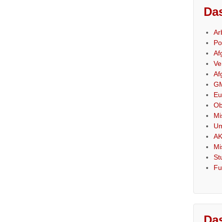
Das
Ar
Po
Af
Ve
Af
GM
Eu
Ob
Mi
Um
AK
Mi
St
Fu
Das