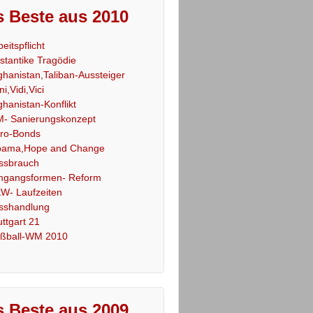
 Beste aus 2010
beitspflicht
stantike Tragödie
ghanistan,Taliban-Aussteiger
ni,Vidi,Vici
ghanistan-Konflikt
- Sanierungskonzept
ro-Bonds
ama,Hope and Change
ssbrauch
gangsformen- Reform
W- Laufzeiten
sshandlung
uttgart 21
ßball-WM 2010
 Beste aus 2009