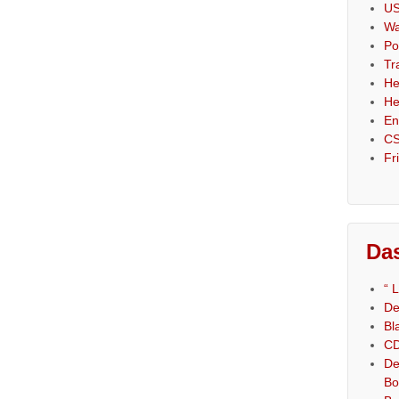
US
Wa
Po
Tr
He
He
En
CS
Fr
Das
“ 
De
Bl
CD
De
Bo