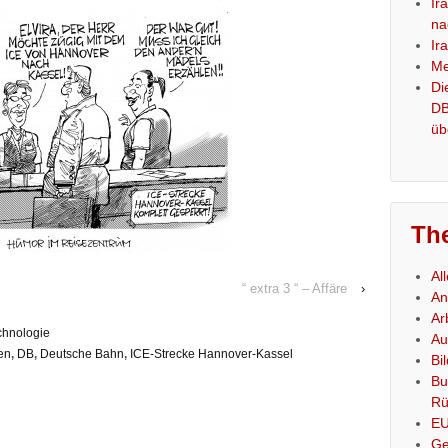
Ir
na
Ir
Me
Di
DB
üb
Th
Al
“ extra 3 “ – Affäre
›
An
Ar
chnologie
Au
en
,
DB
,
Deutsche Bahn
,
ICE-Strecke Hannover-Kassel
Bi
Bu
Rü
E
Ge