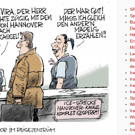
SP
Sp
Bu
De
Hi
Er
Mä
La
Bi
de
Ir
Ir
Ir
Ir
Sp
Wa
Ir
Wo
de
Ir