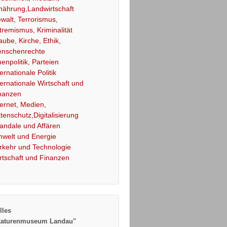
nährung,Landwirtschaft
walt, Terrorismus,
tremismus, Kriminalität
aube, Kirche, Ethik,
nschenrechte
nenpolitik, Parteien
ternationale Politik
ternationale Wirtschaft und
nanzen
ternet, Medien,
tenschutz,Digitalisierung
andale und Affären
welt und Energie
rkehr und Technologie
rtschaft und Finanzen
lles
katurenmuseum Landau"