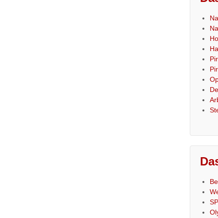
Na
Na
Ho
Ha
Pi
Pi
Op
De
Ar
St
Das
Be
We
SP
Ol