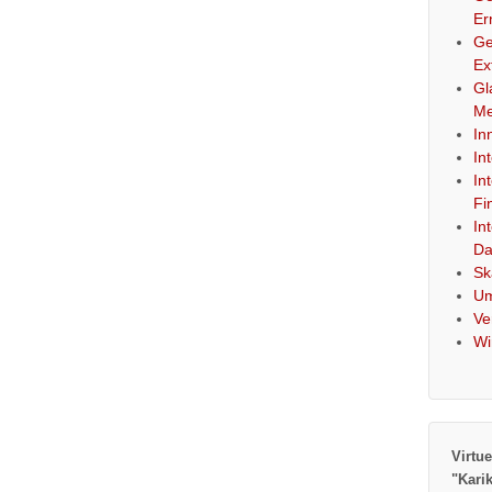
Er
Ge
Ex
Gl
Me
In
In
In
Fi
In
Da
Sk
Um
Ve
Wi
Virtue
"Kari