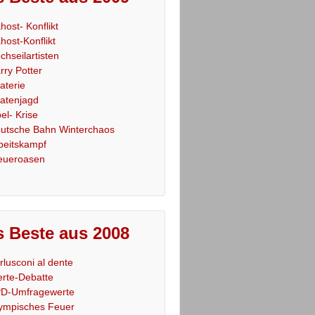
host- Konflikt
host-Konflikt
chseilartisten
rry Potter
raterie
ratenjagd
el- Krise
utsche Bahn Winterchaos
beitskampf
eueroasen
 Beste aus 2008
rlusconi al dente
rte-Debatte
D-Umfragewerte
ympisches Feuer