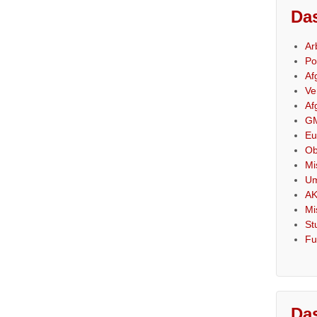
Das
Ar
Po
Af
Ve
Af
GM
Eu
Ob
Mi
Um
AK
Mi
St
Fu
Das