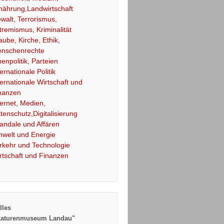
nährung,Landwirtschaft
walt, Terrorismus,
tremismus, Kriminalität
aube, Kirche, Ethik,
nschenrechte
nenpolitik, Parteien
ternationale Politik
ternationale Wirtschaft und
nanzen
ternet, Medien,
tenschutz,Digitalisierung
andale und Affären
welt und Energie
rkehr und Technologie
rtschaft und Finanzen
lles
katurenmuseum Landau"