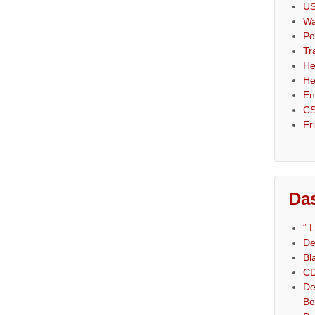
US
Wa
Po
Tr
He
He
En
CS
Fr
Das
“ 
De
Bl
CD
De
Bo