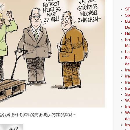
SP
Sp
Bu
De
Hi
Er
Mä
La
Bi
de
Ir
Ir
Ir
Ir
Sp
Wa
Ir
Wo
de
Ir