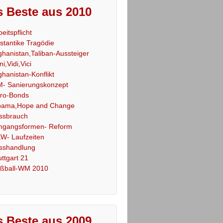
 Beste aus 2010
beitspflicht
stantike Tragödie
ghanistan,Taliban-Aussteiger
ni,Vidi,Vici
ghanistan-Konflikt
- Sanierungskonzept
ro-Bonds
ama,Hope and Change
ssbrauch
gangsformen- Reform
W- Laufzeiten
sshandlung
uttgart 21
ßball-WM 2010
 Beste aus 2009