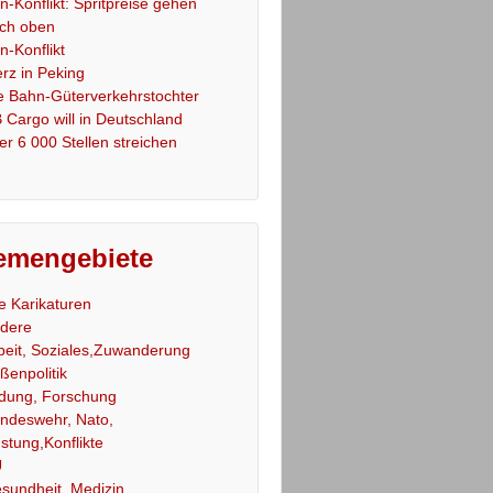
an-Konflikt: Spritpreise gehen
ch oben
an-Konflikt
rz in Peking
e Bahn-Güterverkehrstochter
 Cargo will in Deutschland
er 6 000 Stellen streichen
emengebiete
le Karikaturen
dere
beit, Soziales,Zuwanderung
ßenpolitik
ldung, Forschung
ndeswehr, Nato,
stung,Konflikte
U
sundheit, Medizin,