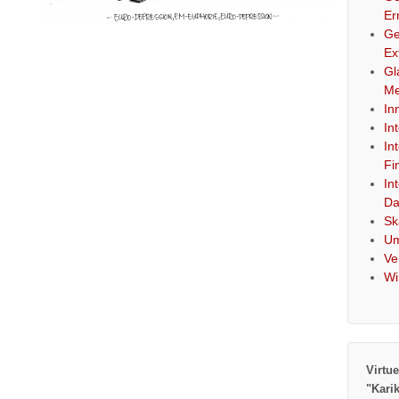
Er
Ge
Ex
Gl
Me
In
In
In
Fi
In
Da
Sk
Um
Ve
Wi
Virtue
"Kari