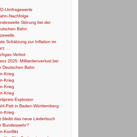
D-Umfragewerte
ahn-Nachfolge
ndesweite Störung bei der
utschen Bahn
tzewelle
ste Schätzung zur Inflation im
rz …
chgas-Verbot
lanz 2025: Milliardenverlust bei
r Deutschen Bahn
an-Krieg
an-Krieg
an-Krieg
an-Krieg
ritpreis-Explosion
hl-Patt in Baden-Württemberg
an-Krieg
 bleibt das neue Liederbuch
r Bundeswehr?
an-Konflikt