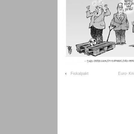
‹
Fiskalpakt
Euro- Kr