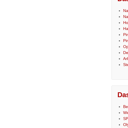
Na
Na
Ho
Ha
Pi
Pi
Op
De
Ar
St
Das
Be
We
SP
Ol