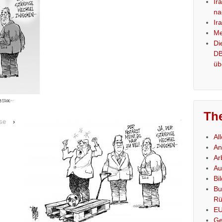
Ir
na
Ir
Me
Di
DB
üb
Th
ise
›
Al
An
Ar
Au
Bi
Bu
Rü
E
Ge