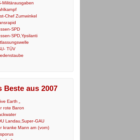
-Militärausgaben
hlkampf
st-Chef Zumwinkel
ansrapid
ssen-SPD
ssen-SPD,Ypsilanti
tlassungswelle
U- TÜV
iedenstaube
 Beste aus 2007
Live Earth „
r rote Baron
ackwater
U Landau,Super-GAU
r kranke Mann am (vom)
sporus