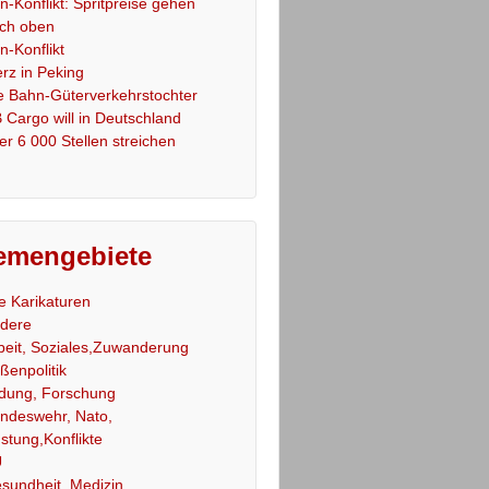
an-Konflikt: Spritpreise gehen
ch oben
an-Konflikt
rz in Peking
e Bahn-Güterverkehrstochter
 Cargo will in Deutschland
er 6 000 Stellen streichen
emengebiete
le Karikaturen
dere
beit, Soziales,Zuwanderung
ßenpolitik
ldung, Forschung
ndeswehr, Nato,
stung,Konflikte
U
sundheit, Medizin,