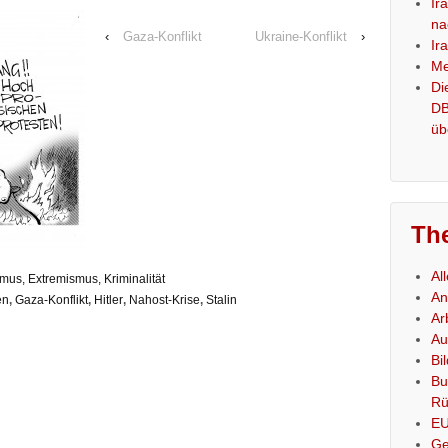
Ir
na
‹
Gaza-Konflikt
Ukraine-Konflikt
›
Ir
Me
Di
DB
üb
Th
Al
smus, Extremismus, Kriminalität
An
en
,
Gaza-Konflikt
,
Hitler
,
Nahost-Krise
,
Stalin
Ar
Au
Bi
Bu
Rü
E
Ge