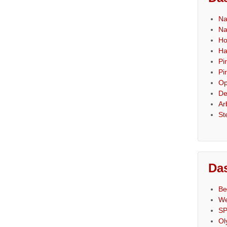
Na
Na
Ho
Ha
Pi
Pi
Op
De
Ar
St
Das
Be
We
SP
Ol