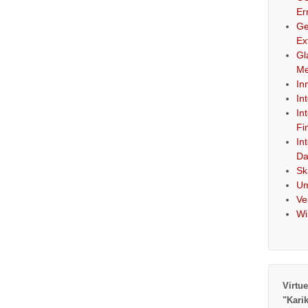
Er
Ge
Ex
Gl
Me
In
In
In
Fi
In
Da
Sk
Um
Ve
Wi
Virtue
"Kari