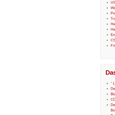
US
Wa
Po
Tr
He
He
En
CS
Fr
Das
“ 
De
Bl
CD
De
Bo