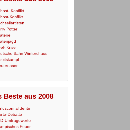
host- Konflikt
host-Konflikt
chseilartisten
rry Potter
raterie
ratenjagd
el- Krise
utsche Bahn Winterchaos
beitskampf
eueroasen
 Beste aus 2008
rlusconi al dente
rte-Debatte
D-Umfragewerte
ympisches Feuer