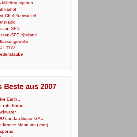
-Militärausgaben
hlkampf
st-Chef Zumwinkel
ansrapid
ssen-SPD
ssen-SPD,Ypsilanti
tlassungswelle
U- TÜV
iedenstaube
 Beste aus 2007
Live Earth „
r rote Baron
ackwater
U Landau,Super-GAU
r kranke Mann am (vom)
sporus