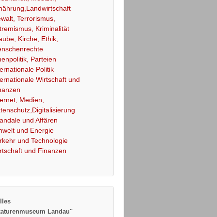
nährung,Landwirtschaft
walt, Terrorismus,
tremismus, Kriminalität
aube, Kirche, Ethik,
nschenrechte
nenpolitik, Parteien
ternationale Politik
ternationale Wirtschaft und
nanzen
ternet, Medien,
tenschutz,Digitalisierung
andale und Affären
welt und Energie
rkehr und Technologie
rtschaft und Finanzen
lles
katurenmuseum Landau"