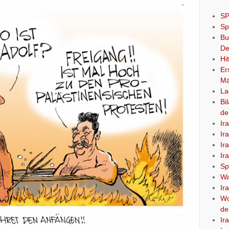
SP
Sp
Bu
De
Hi
Er
Mä
La
Bi
de
Ir
Ir
Ir
Ir
Sp
Wa
Ir
Wo
de
Ir