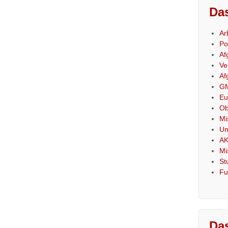
Das
Ar
Po
Af
Ve
Af
GM
Eu
Ob
Mi
Um
AK
Mi
St
Fu
Das