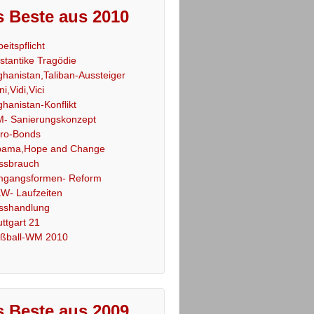
 Beste aus 2010
beitspflicht
stantike Tragödie
ghanistan,Taliban-Aussteiger
ni,Vidi,Vici
ghanistan-Konflikt
- Sanierungskonzept
ro-Bonds
ama,Hope and Change
ssbrauch
gangsformen- Reform
W- Laufzeiten
sshandlung
uttgart 21
ßball-WM 2010
 Beste aus 2009