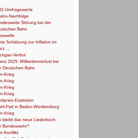
D-Umfragewerte
ahn-Nachfolge
ndesweite Störung bei der
utschen Bahn
tzewelle
ste Schätzung zur Inflation im
rz …
chgas-Verbot
lanz 2025: Milliardenverlust bei
r Deutschen Bahn
an-Krieg
an-Krieg
an-Krieg
an-Krieg
ritpreis-Explosion
hl-Patt in Baden-Württemberg
an-Krieg
 bleibt das neue Liederbuch
r Bundeswehr?
an-Konflikt