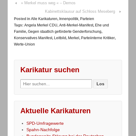
‹
» Merkel muss weg « – Demos
Kabinettsklausur auf Schloss Meseberg
›
Posted in
Alle Karikaturen
,
Innenpolitik, Parteien
Tags:
Angela Merkel CDU
,
Anti-Merkel-Manifest
,
Ehe und
Familie
,
Gegen staatlich geförderte Genderforschung
,
Konservatives Manifest
,
Leitbild
,
Merkel
,
Parteiinterne Kritiker
,
Werte-Union
Karikatur suchen
Search
for:
Aktuelle Karikaturen
SPD-Umfragewerte
Spahn-Nachfolge
Bundesweite Störung bei der Deutschen