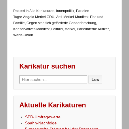
Posted in
Alle Karikaturen
,
Innenpolitik, Parteien
Tags:
Angela Merkel CDU
,
Anti-Merkel-Manifest
,
Ehe und
Familie
,
Gegen staatlich geförderte Genderforschung
,
Konservatives Manifest
,
Leitbild
,
Merkel
,
Parteiinterne Kritiker
,
Werte-Union
Karikatur suchen
Search
for:
Aktuelle Karikaturen
SPD-Umfragewerte
Spahn-Nachfolge
Bundesweite Störung bei der Deutschen