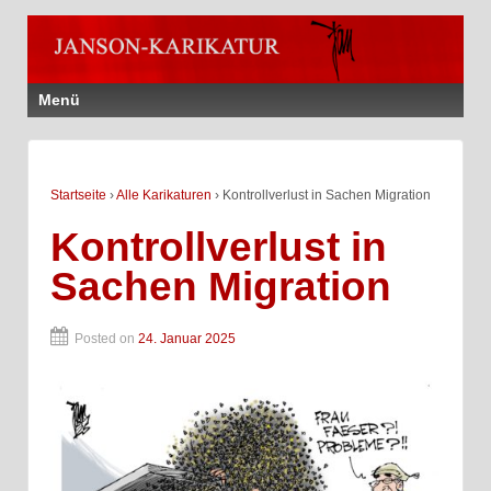
Menü
Startseite
›
Alle Karikaturen
›
Kontrollverlust in Sachen Migration
Kontrollverlust in
Sachen Migration
Posted on
24. Januar 2025