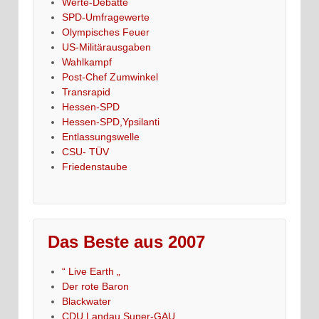
Werte-Debatte
SPD-Umfragewerte
Olympisches Feuer
US-Militärausgaben
Wahlkampf
Post-Chef Zumwinkel
Transrapid
Hessen-SPD
Hessen-SPD,Ypsilanti
Entlassungswelle
CSU- TÜV
Friedenstaube
Das Beste aus 2007
“ Live Earth „
Der rote Baron
Blackwater
CDU Landau,Super-GAU