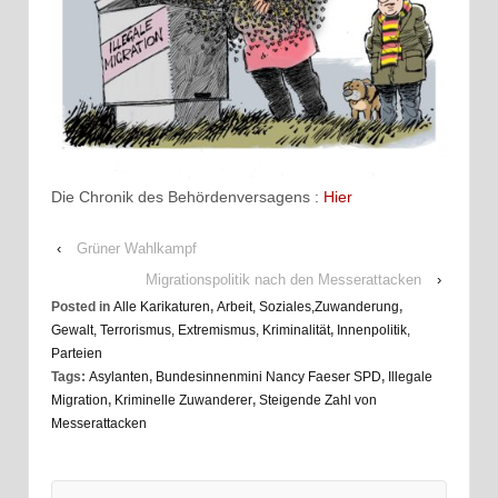
Die Chronik des Behördenversagens :
Hier
‹
Grüner Wahlkampf
Migrationspolitik nach den Messerattacken
›
Posted in
Alle Karikaturen
,
Arbeit, Soziales,Zuwanderung
,
Gewalt, Terrorismus, Extremismus, Kriminalität
,
Innenpolitik,
Parteien
Tags:
Asylanten
,
Bundesinnenmini Nancy Faeser SPD
,
Illegale
Migration
,
Kriminelle Zuwanderer
,
Steigende Zahl von
Messerattacken