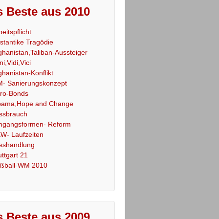
 Beste aus 2010
beitspflicht
stantike Tragödie
ghanistan,Taliban-Aussteiger
ni,Vidi,Vici
ghanistan-Konflikt
- Sanierungskonzept
ro-Bonds
ama,Hope and Change
ssbrauch
gangsformen- Reform
W- Laufzeiten
sshandlung
uttgart 21
ßball-WM 2010
 Beste aus 2009