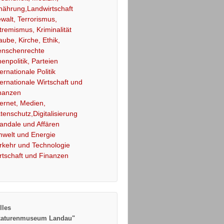
nährung,Landwirtschaft
walt, Terrorismus,
tremismus, Kriminalität
aube, Kirche, Ethik,
nschenrechte
nenpolitik, Parteien
ternationale Politik
ternationale Wirtschaft und
nanzen
ternet, Medien,
tenschutz,Digitalisierung
andale und Affären
welt und Energie
rkehr und Technologie
rtschaft und Finanzen
lles
katurenmuseum Landau"