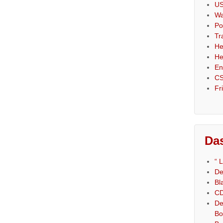
US
Wa
Po
Tr
He
He
En
CS
Fr
Das
“ 
De
Bl
CD
De
Bo