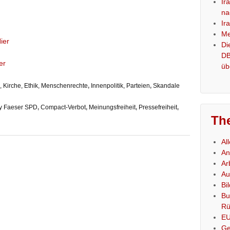
Ir
na
Ir
Me
ier
Di
DB
er
üb
 Kirche, Ethik, Menschenrechte
,
Innenpolitik, Parteien
,
Skandale
y Faeser SPD
,
Compact-Verbot
,
Meinungsfreiheit
,
Pressefreiheit
,
Th
Al
An
Ar
Au
Bi
Bu
Rü
E
Ge