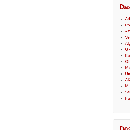
Das
Ar
Po
Af
Ve
Af
GM
Eu
Ob
Mi
Um
AK
Mi
St
Fu
Das