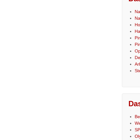
Na
Na
Ho
Ha
Pi
Pi
Op
De
Ar
St
Das
Be
We
SP
Ol