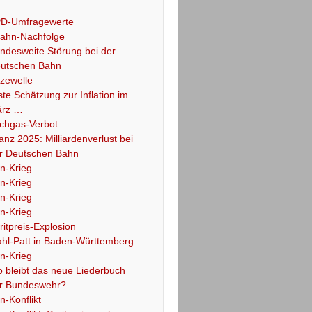
D-Umfragewerte
ahn-Nachfolge
ndesweite Störung bei der
utschen Bahn
tzewelle
ste Schätzung zur Inflation im
rz …
chgas-Verbot
lanz 2025: Milliardenverlust bei
r Deutschen Bahn
an-Krieg
an-Krieg
an-Krieg
an-Krieg
ritpreis-Explosion
hl-Patt in Baden-Württemberg
an-Krieg
 bleibt das neue Liederbuch
r Bundeswehr?
an-Konflikt