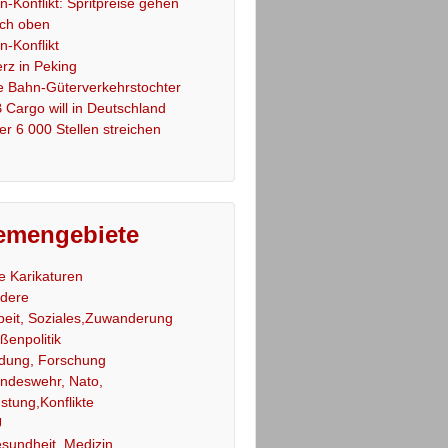
an-Konflikt: Spritpreise gehen
ch oben
an-Konflikt
rz in Peking
e Bahn-Güterverkehrstochter
 Cargo will in Deutschland
er 6 000 Stellen streichen
emengebiete
le Karikaturen
dere
beit, Soziales,Zuwanderung
ßenpolitik
ldung, Forschung
ndeswehr, Nato,
stung,Konflikte
U
sundheit, Medizin,