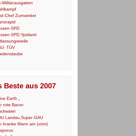
-Militärausgaben
hlkampf
st-Chef Zumwinkel
ansrapid
ssen-SPD
ssen-SPD,Ypsilanti
tlassungswelle
U- TÜV
iedenstaube
 Beste aus 2007
Live Earth „
r rote Baron
ackwater
U Landau,Super-GAU
r kranke Mann am (vom)
sporus