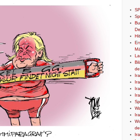
SP
Sp
Bu
De
Hi
Er
Mä
La
Bi
de
Ir
Ir
Ir
Ir
Sp
Wa
Ir
Wo
de
Ir