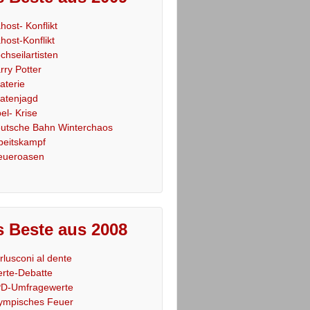
host- Konflikt
host-Konflikt
chseilartisten
rry Potter
raterie
ratenjagd
el- Krise
utsche Bahn Winterchaos
beitskampf
eueroasen
 Beste aus 2008
rlusconi al dente
rte-Debatte
D-Umfragewerte
ympisches Feuer