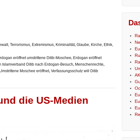
Das
Ra
Ne
walt, Terrorismus, Extremismus, Kriminalität
,
Glaube, Kirche, Ethik,
Eu
Ru
rdogan eröffnet umstrittene Ditib-Moschee
,
Erdogan eröffnet
Ra
am Islamverband Ditib nach Erdogan-Besuch
,
Menschenrechte
,
Un
Umstrittene Moschee eröffnet
,
Verfassungsschutz will Ditib
AK
Gu
Oc
Eu
und die US-Medien
Eu
Eu
Re