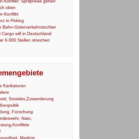
an-Konflikt: Spritpreise gehen
ch oben
an-Konflikt
rz in Peking
e Bahn-Güterverkehrstochter
 Cargo will in Deutschland
er 6 000 Stellen streichen
emengebiete
le Karikaturen
dere
beit, Soziales,Zuwanderung
ßenpolitik
ldung, Forschung
ndeswehr, Nato,
stung,Konflikte
U
sundheit, Medizin,