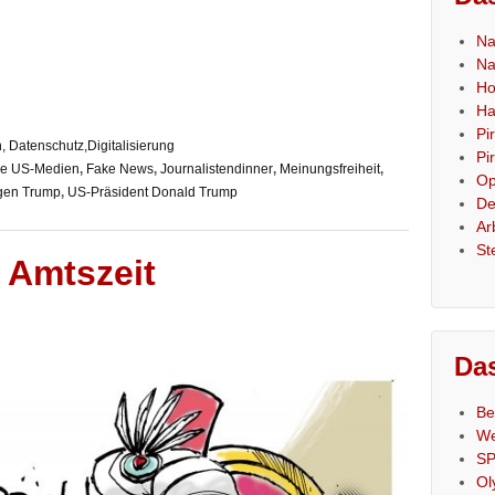
Na
Na
Ho
Ha
Pi
n, Datenschutz,Digitalisierung
Pi
ie US-Medien
,
Fake News
,
Journalistendinner
,
Meinungsfreiheit
,
Op
gen Trump
,
US-Präsident Donald Trump
De
Ar
St
 Amtszeit
Das
Be
We
SP
Ol