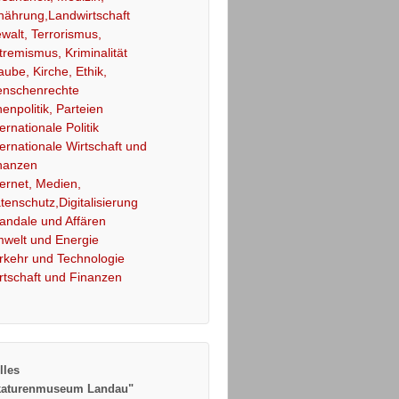
nährung,Landwirtschaft
walt, Terrorismus,
tremismus, Kriminalität
aube, Kirche, Ethik,
nschenrechte
nenpolitik, Parteien
ternationale Politik
ternationale Wirtschaft und
nanzen
ternet, Medien,
tenschutz,Digitalisierung
andale und Affären
welt und Energie
rkehr und Technologie
rtschaft und Finanzen
lles
katurenmuseum Landau"