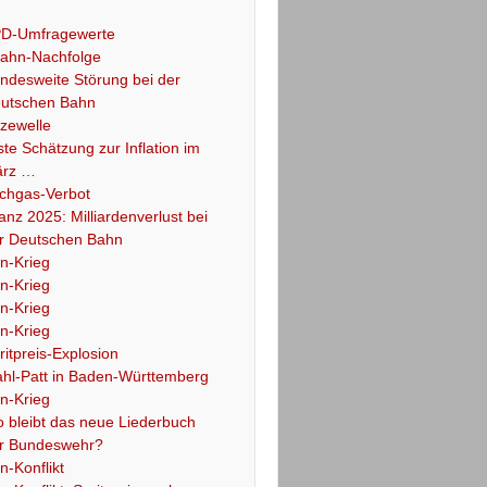
D-Umfragewerte
ahn-Nachfolge
ndesweite Störung bei der
utschen Bahn
tzewelle
ste Schätzung zur Inflation im
rz …
chgas-Verbot
lanz 2025: Milliardenverlust bei
r Deutschen Bahn
an-Krieg
an-Krieg
an-Krieg
an-Krieg
ritpreis-Explosion
hl-Patt in Baden-Württemberg
an-Krieg
 bleibt das neue Liederbuch
r Bundeswehr?
an-Konflikt