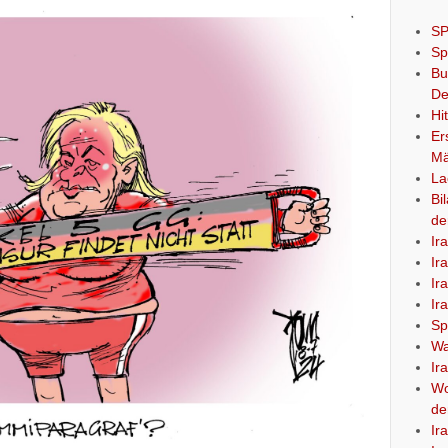
SP
Sp
Bu
De
Hi
Er
Mä
La
Bi
de
Ir
Ir
Ir
Ir
Sp
Wa
Ir
Wo
de
Ir