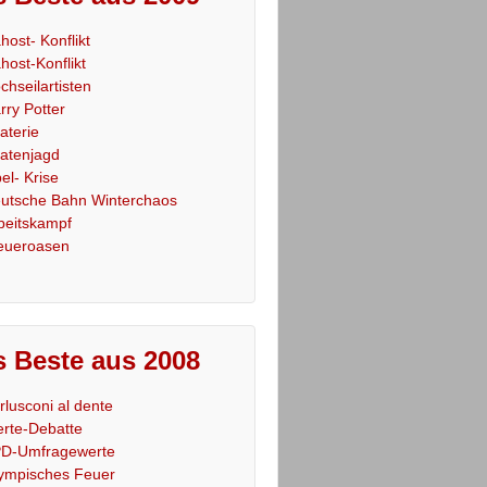
host- Konflikt
host-Konflikt
chseilartisten
rry Potter
raterie
ratenjagd
el- Krise
utsche Bahn Winterchaos
beitskampf
eueroasen
 Beste aus 2008
rlusconi al dente
rte-Debatte
D-Umfragewerte
ympisches Feuer