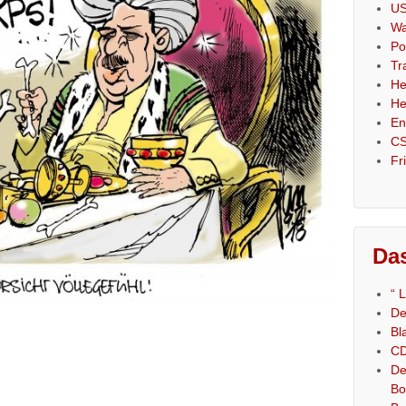
US
Wa
Po
Tr
He
He
En
CS
Fr
Das
“ 
De
Bl
CD
De
Bo