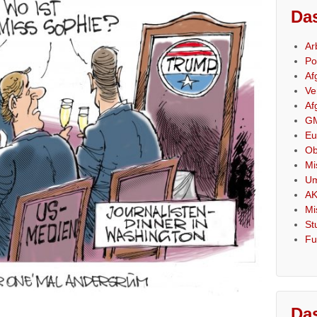
Das
Ar
Po
Af
Ve
Af
GM
Eu
Ob
Mi
Um
AK
Mi
St
Fu
Das