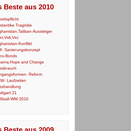
 Beste aus 2010
beitspflicht
stantike Tragödie
ghanistan,Taliban-Aussteiger
ni,Vidi,Vici
ghanistan-Konflikt
- Sanierungskonzept
ro-Bonds
ama,Hope and Change
ssbrauch
gangsformen- Reform
W- Laufzeiten
sshandlung
uttgart 21
ßball-WM 2010
 Beste aus 2009