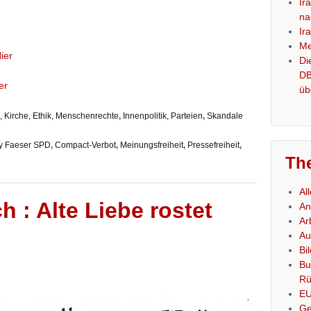
Ir
na
Ir
Me
ier
Di
DB
er
üb
 Kirche, Ethik, Menschenrechte
,
Innenpolitik, Parteien
,
Skandale
y Faeser SPD
,
Compact-Verbot
,
Meinungsfreiheit
,
Pressefreiheit
,
Th
Al
 : Alte Liebe rostet
An
Ar
Au
Bi
Bu
Rü
E
Ge