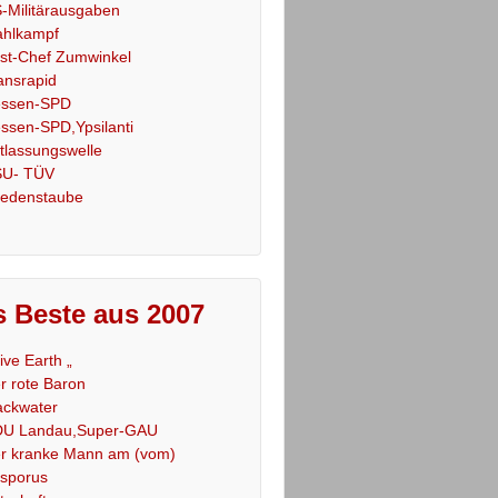
-Militärausgaben
hlkampf
st-Chef Zumwinkel
ansrapid
ssen-SPD
ssen-SPD,Ypsilanti
tlassungswelle
U- TÜV
iedenstaube
 Beste aus 2007
Live Earth „
r rote Baron
ackwater
U Landau,Super-GAU
r kranke Mann am (vom)
sporus