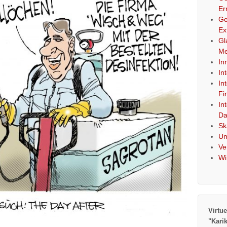
Er
Ge
Ex
Gl
Me
In
In
In
Fi
In
Da
Sk
Um
Ve
Wi
Virtue
"Kari