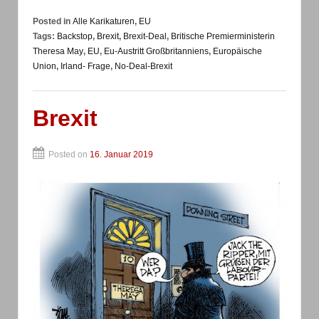
Posted in
Alle Karikaturen
,
EU
Tags:
Backstop
,
Brexit
,
Brexit-Deal
,
Britische Premierministerin
Theresa May
,
EU
,
Eu-Austritt Großbritanniens
,
Europäische
Union
,
Irland- Frage
,
No-Deal-Brexit
Brexit
Posted on
16. Januar 2019