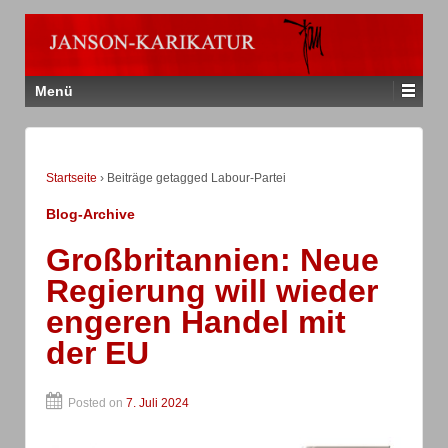
Menü
Startseite
›
Beiträge getagged Labour-Partei
Blog-Archive
Großbritannien: Neue
Regierung will wieder
engeren Handel mit
der EU
Posted on
7. Juli 2024