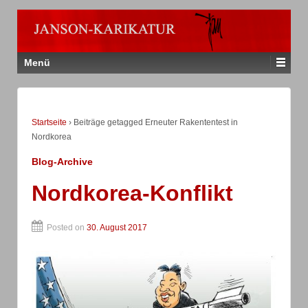
Menü
Startseite
›
Beiträge getagged Erneuter Rakententest in
Nordkorea
Blog-Archive
Nordkorea-Konflikt
Posted on
30. August 2017