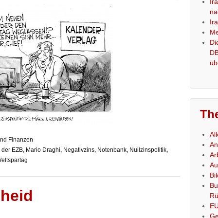
Ir
na
Ir
Me
Di
DB
üb
Th
Al
und Finanzen
An
s der EZB
,
Mario Draghi
,
Negativzins
,
Notenbank
,
Nullzinspolitik
,
Ar
eltspartag
Au
Bi
Bu
cheid
Rü
E
Ge