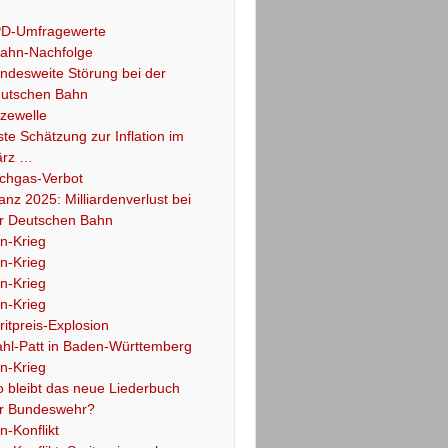
D-Umfragewerte
ahn-Nachfolge
ndesweite Störung bei der
utschen Bahn
tzewelle
ste Schätzung zur Inflation im
rz …
chgas-Verbot
lanz 2025: Milliardenverlust bei
r Deutschen Bahn
an-Krieg
an-Krieg
an-Krieg
an-Krieg
ritpreis-Explosion
hl-Patt in Baden-Württemberg
an-Krieg
 bleibt das neue Liederbuch
r Bundeswehr?
an-Konflikt