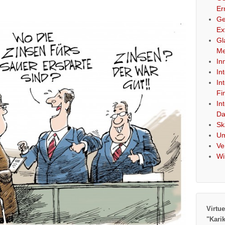
Er
Ge
Ex
Gl
Me
In
In
In
Fi
In
Da
Sk
Um
Ve
Wi
Virtue
"Kari