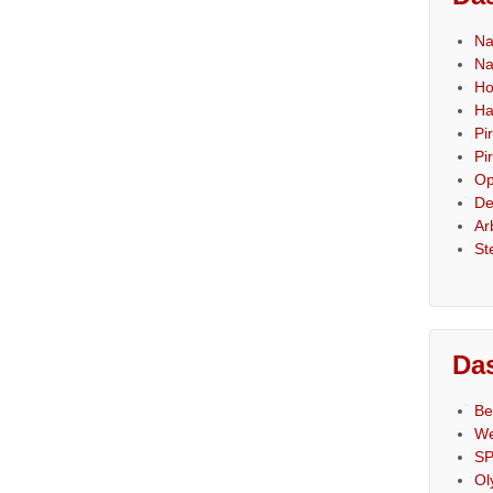
Na
Na
Ho
Ha
Pi
Pi
Op
De
Ar
St
Das
Be
We
SP
Ol