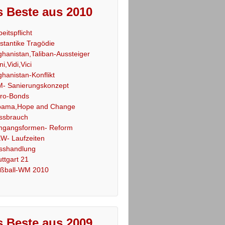
 Beste aus 2010
beitspflicht
stantike Tragödie
ghanistan,Taliban-Aussteiger
ni,Vidi,Vici
ghanistan-Konflikt
- Sanierungskonzept
ro-Bonds
ama,Hope and Change
ssbrauch
gangsformen- Reform
W- Laufzeiten
sshandlung
uttgart 21
ßball-WM 2010
 Beste aus 2009