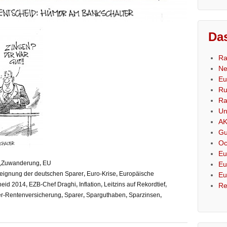
Das
Ra
Ne
Eu
Ru
Ra
Un
AK
Gu
Oc
Eu
es,Zuwanderung
,
EU
Eu
eignung der deutschen Sparer
,
Euro-Krise
,
Europäische
Eu
heid 2014
,
EZB-Chef Draghi
,
Inflation
,
Leitzins auf Rekordtief
,
Re
er-Rentenversicherung
,
Sparer
,
Sparguthaben
,
Sparzinsen
,