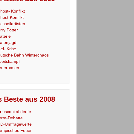
host- Konflikt
host-Konflikt
chseilartisten
rry Potter
raterie
ratenjagd
el- Krise
utsche Bahn Winterchaos
beitskampf
eueroasen
 Beste aus 2008
rlusconi al dente
rte-Debatte
D-Umfragewerte
ympisches Feuer