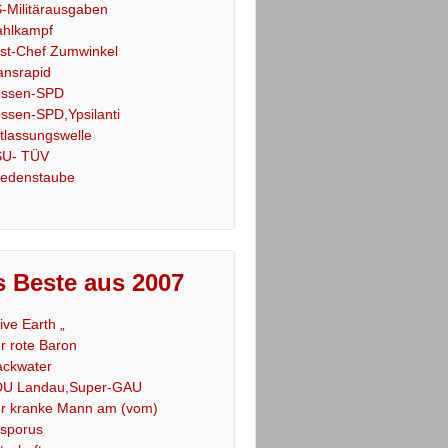
-Militärausgaben
hlkampf
st-Chef Zumwinkel
ansrapid
ssen-SPD
ssen-SPD,Ypsilanti
tlassungswelle
U- TÜV
iedenstaube
 Beste aus 2007
Live Earth „
r rote Baron
ackwater
U Landau,Super-GAU
r kranke Mann am (vom)
sporus