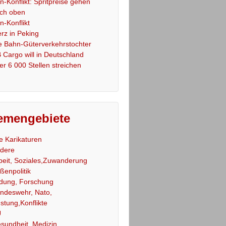
an-Konflikt: Spritpreise gehen
ch oben
an-Konflikt
rz in Peking
e Bahn-Güterverkehrstochter
 Cargo will in Deutschland
er 6 000 Stellen streichen
emengebiete
le Karikaturen
dere
beit, Soziales,Zuwanderung
ßenpolitik
ldung, Forschung
ndeswehr, Nato,
stung,Konflikte
U
sundheit, Medizin,