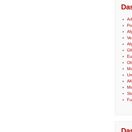
Das
Ar
Po
Af
Ve
Af
GM
Eu
Ob
Mi
Um
AK
Mi
St
Fu
Das