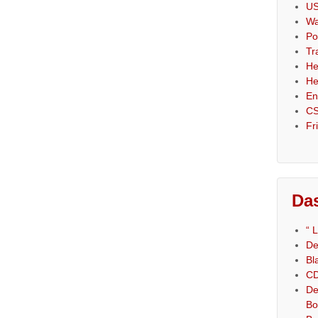
US
Wa
Po
Tr
He
He
En
CS
Fr
Das
“ 
De
Bl
CD
De
Bo