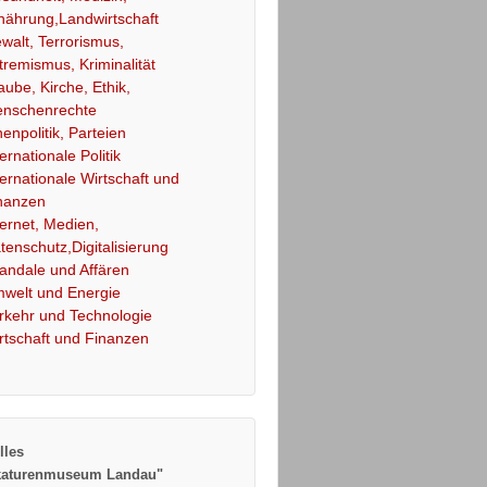
nährung,Landwirtschaft
walt, Terrorismus,
tremismus, Kriminalität
aube, Kirche, Ethik,
nschenrechte
nenpolitik, Parteien
ternationale Politik
ternationale Wirtschaft und
nanzen
ternet, Medien,
tenschutz,Digitalisierung
andale und Affären
welt und Energie
rkehr und Technologie
rtschaft und Finanzen
lles
katurenmuseum Landau"