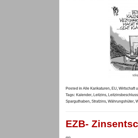
Posted in
Alle Karikaturen
,
EU
,
Wirtschaft 
Tags:
Kalender
,
Leitzins
,
Leitzinsbeschlus
Sparguthaben
,
Strafzins
,
Währungshüter
,
W
EZB- Zinsents