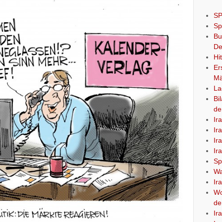
SP
Sp
Bu
De
Hi
Er
Mä
La
Bi
de
Ir
Ir
Ir
Ir
Sp
Wa
Ir
Wo
de
Ir