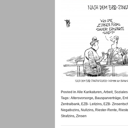
Posted in
Alle Karikaturen
,
Arbeit, Sozial
Tags:
Altersvorsorge
,
Bausparverträge
,
Ent
Zentralbank
,
EZB- Leitzins
,
EZB- Zinsentsc
Negativzins
,
Nullzins
,
Riester-Rente
,
Riest
Strafzins
,
Zinsen