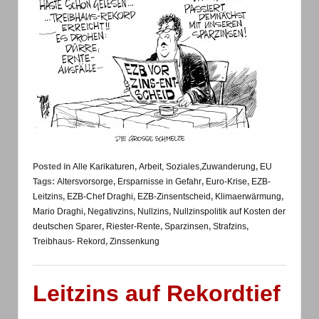
Posted in
Alle Karikaturen
,
Arbeit, Soziales,Zuwanderung
,
EU
Tags:
Altersvorsorge
,
Ersparnisse in Gefahr
,
Euro-Krise
,
EZB-
Leitzins
,
EZB-Chef Draghi
,
EZB-Zinsentscheid
,
Klimaerwärmung
,
Mario Draghi
,
Negativzins
,
Nullzins
,
Nullzinspolitik auf Kosten der
deutschen Sparer
,
Riester-Rente
,
Sparzinsen
,
Strafzins
,
Treibhaus- Rekord
,
Zinssenkung
Leitzins auf Rekordtief