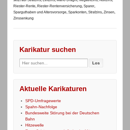
setzt auf Strafzins
,
Leitzins
,
Mario Draghi
,
Negativzins
,
Nullzins
,
Riester-Rente
,
Riester-Rentenversicherung
,
Sparer
,
Sparguthaben und Altersvorsorge
,
Sparkonten
,
Strafzins
,
Zinsen
,
Zinssenkung
Karikatur suchen
Search
for:
Aktuelle Karikaturen
SPD-Umfragewerte
Spahn-Nachfolge
Bundesweite Störung bei der Deutschen
Bahn
Hitzewelle