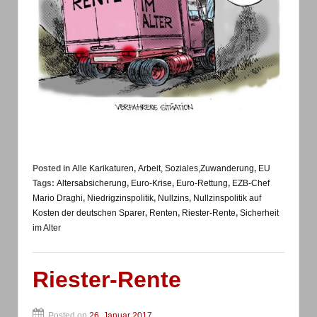
Posted in
Alle Karikaturen
,
Arbeit, Soziales,Zuwanderung
,
EU
Tags:
Altersabsicherung
,
Euro-Krise
,
Euro-Rettung
,
EZB-Chef
Mario Draghi
,
Niedrigzinspolitik
,
Nullzins
,
Nullzinspolitik auf
Kosten der deutschen Sparer
,
Renten
,
Riester-Rente
,
Sicherheit
im Alter
Riester-Rente
Posted on
26. Januar 2017