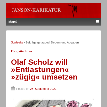
Menü
Startseite
›
Beiträge getagged Steuern und Abgaben
Blog-Archive
Olaf Scholz will
»Entlastungen«
»zügig« umsetzen
Posted on
25. September 2022