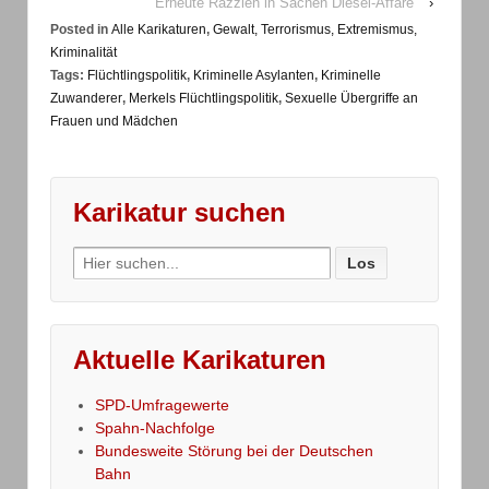
Erneute Razzien in Sachen Diesel-Affäre
›
Posted in
Alle Karikaturen
,
Gewalt, Terrorismus, Extremismus,
Kriminalität
Tags:
Flüchtlingspolitik
,
Kriminelle Asylanten
,
Kriminelle
Zuwanderer
,
Merkels Flüchtlingspolitik
,
Sexuelle Übergriffe an
Frauen und Mädchen
Karikatur suchen
Search
for:
Aktuelle Karikaturen
SPD-Umfragewerte
Spahn-Nachfolge
Bundesweite Störung bei der Deutschen
Bahn