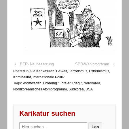
‹
BER- Neubesetzung
SPD-Wahlprogramm
›
Posted in
Alle Karikaturen
,
Gewalt, Terrorismus, Extremismus,
Kriminalität
,
Internationale Politik
Tags:
Atomwaffen
,
Drohung " Totaler Krieg "
,
Nordkorea
,
Nordkoreanisches Atomprogramm
,
Südkorea
,
USA
Karikatur suchen
Search