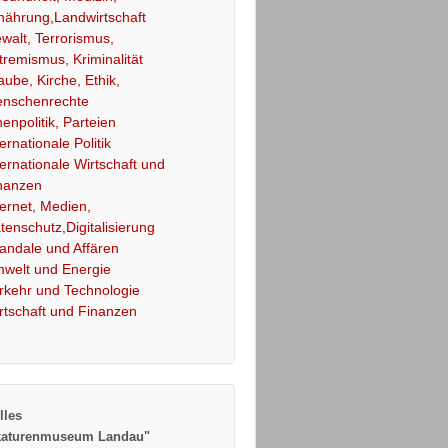
nährung,Landwirtschaft
walt, Terrorismus,
tremismus, Kriminalität
aube, Kirche, Ethik,
nschenrechte
nenpolitik, Parteien
ternationale Politik
ternationale Wirtschaft und
nanzen
ternet, Medien,
tenschutz,Digitalisierung
andale und Affären
welt und Energie
rkehr und Technologie
rtschaft und Finanzen
lles
katurenmuseum Landau"