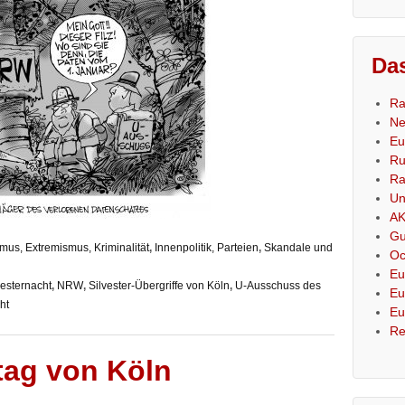
Das
Ra
Ne
Eu
Ru
Ra
Un
AK
Gu
smus, Extremismus, Kriminalität
,
Innenpolitik, Parteien
,
Skandale und
Oc
Eu
vesternacht
,
NRW
,
Silvester-Übergriffe von Köln
,
U-Ausschuss des
Eu
ht
Eu
Re
tag von Köln