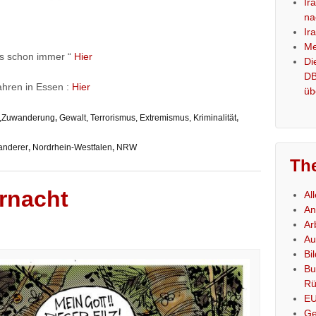
Ir
na
Ir
Me
´s schon immer “
Hier
Di
DB
hren in Essen :
Hier
üb
es,Zuwanderung
,
Gewalt, Terrorismus, Extremismus, Kriminalität
,
anderer
,
Nordrhein-Westfalen
,
NRW
Th
ernacht
Al
An
Ar
Au
Bi
Bu
Rü
E
Ge