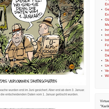
Er
Ge
Ex
Gl
Me
In
In
In
Fi
In
Da
Sk
Um
Ve
Wi
ache wurden erst im Juni gesichert. Aber erst ab dem 3. Januar.
m die entscheidenden Daten vom 1. Januar gelöscht wurden.
Virtue
"Kari