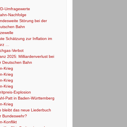
D-Umfragewerte
ahn-Nachfolge
ndesweite Störung bei der
utschen Bahn
tzewelle
ste Schätzung zur Inflation im
rz …
chgas-Verbot
lanz 2025: Milliardenverlust bei
r Deutschen Bahn
an-Krieg
an-Krieg
an-Krieg
an-Krieg
ritpreis-Explosion
hl-Patt in Baden-Württemberg
an-Krieg
 bleibt das neue Liederbuch
r Bundeswehr?
an-Konflikt