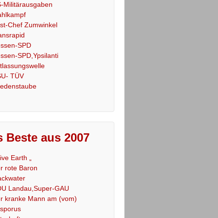
-Militärausgaben
hlkampf
st-Chef Zumwinkel
ansrapid
ssen-SPD
ssen-SPD,Ypsilanti
tlassungswelle
U- TÜV
iedenstaube
 Beste aus 2007
Live Earth „
r rote Baron
ackwater
U Landau,Super-GAU
r kranke Mann am (vom)
sporus