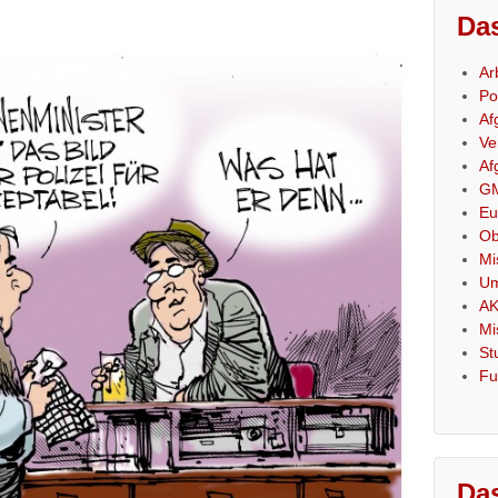
Das
Ar
Po
Af
Ve
Af
GM
Eu
Ob
Mi
Um
AK
Mi
St
Fu
Das