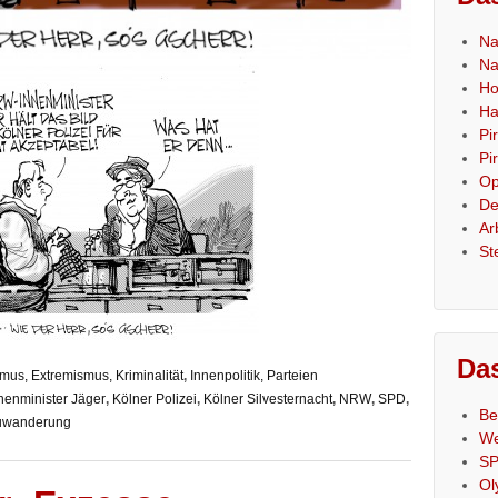
Na
Na
Ho
Ha
Pi
Pi
Op
De
Ar
St
Das
smus, Extremismus, Kriminalität
,
Innenpolitik, Parteien
nenminister Jäger
,
Kölner Polizei
,
Kölner Silvesternacht
,
NRW
,
SPD
,
Be
uwanderung
We
SP
Ol