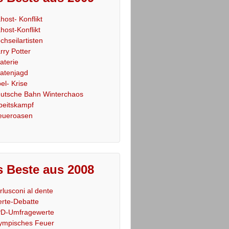
host- Konflikt
host-Konflikt
chseilartisten
rry Potter
raterie
ratenjagd
el- Krise
utsche Bahn Winterchaos
beitskampf
eueroasen
 Beste aus 2008
rlusconi al dente
rte-Debatte
D-Umfragewerte
ympisches Feuer