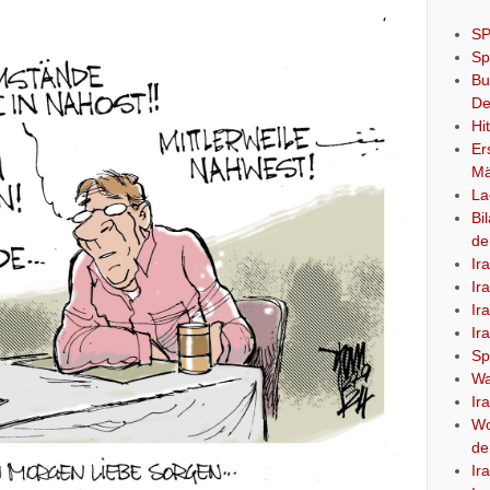
SP
Sp
Bu
De
Hi
Er
Mä
La
Bi
de
Ir
Ir
Ir
Ir
Sp
Wa
Ir
Wo
de
Ir