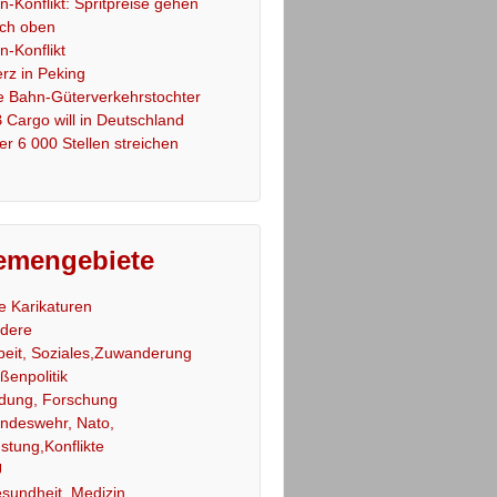
an-Konflikt: Spritpreise gehen
ch oben
an-Konflikt
rz in Peking
e Bahn-Güterverkehrstochter
 Cargo will in Deutschland
er 6 000 Stellen streichen
emengebiete
le Karikaturen
dere
beit, Soziales,Zuwanderung
ßenpolitik
ldung, Forschung
ndeswehr, Nato,
stung,Konflikte
U
sundheit, Medizin,