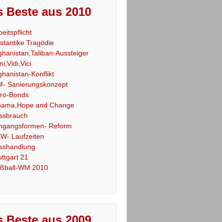
 Beste aus 2010
beitspflicht
stantike Tragödie
ghanistan,Taliban-Aussteiger
ni,Vidi,Vici
ghanistan-Konflikt
- Sanierungskonzept
ro-Bonds
ama,Hope and Change
ssbrauch
gangsformen- Reform
W- Laufzeiten
sshandlung
uttgart 21
ßball-WM 2010
 Beste aus 2009