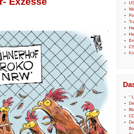
er- Exzesse
US
Wa
Po
Tr
He
He
En
CS
Fr
Das
“ 
De
Bl
CD
De
Bo